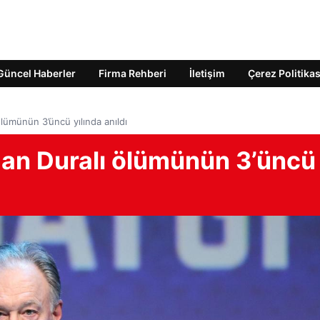
Güncel Haberler
Firma Rehberi
İletişim
Çerez Politikas
lümünün 3’üncü yılında anıldı
man Duralı ölümünün 3’üncü