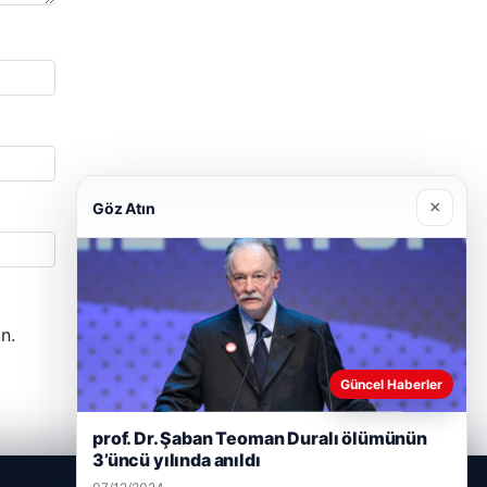
×
Göz Atın
n.
Güncel Haberler
prof. Dr. Şaban Teoman Duralı ölümünün
3’üncü yılında anıldı