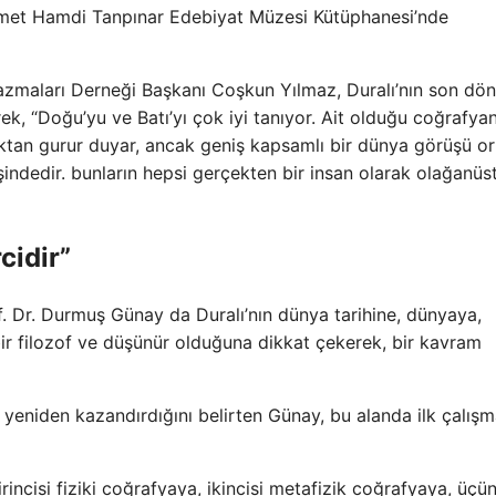
hmet Hamdi Tanpınar Edebiyat Müzesi Kütüphanesi’nde
 Yazmaları Derneği Başkanı Coşkun Yılmaz, Duralı’nın son dö
ek, “Doğu’yu ve Batı’yı çok iyi tanıyor. Ait olduğu coğrafyan
ktan gurur duyar, ancak geniş kapsamlı bir dünya görüşü o
indedir. bunların hepsi gerçekten bir insan olarak olağanüst
cidir”
. Dr. Durmuş Günay da Duralı’nın dünya tarihine, dünyaya,
ir filozof ve düşünür olduğuna dikkat çekerek, bir kavram
ı yeniden kazandırdığını belirten Günay, bu alanda ilk çalış
incisi fiziki coğrafyaya, ikincisi metafizik coğrafyaya, üçü