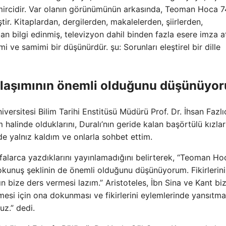
 demircidir. Var olanın görünümünün arkasında, Teoman Hoca 74
r. Kitaplardan, dergilerden, makalelerden, şiirlerden,
n bilgi edinmiş, televizyon dahil binden fazla esere imza a
 ve samimi bir düşünürdür. şu: Sorunları eleştirel bir dille
klaşımının önemli olduğunu düşünüyo
versitesi Bilim Tarihi Enstitüsü Müdürü Prof. Dr. İhsan Fazlı
halinde olduklarını, Duralı’nın geride kalan başörtülü kızlar
ede yalnız kaldım ve onlarla sohbet ettim.
falarca yazdıklarını yayınlamadığını belirterek, “Teoman Ho
 dokunuş şeklinin de önemli olduğunu düşünüyorum. Fikirlerini
ın bize ders vermesi lazım.” Aristoteles, İbn Sina ve Kant bi
lmesi için ona dokunması ve fikirlerini eylemlerinde yansıtma
z.” dedi.