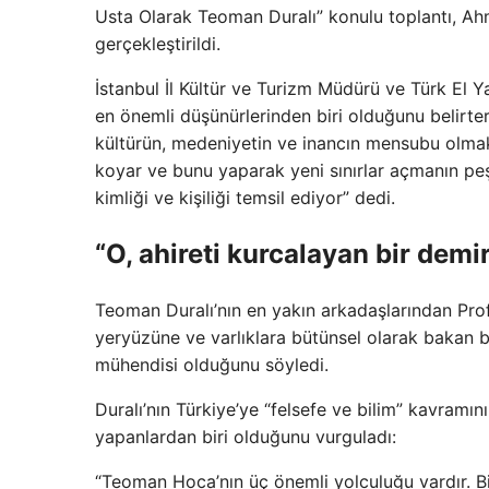
Usta Olarak Teoman Duralı” konulu toplantı, A
gerçekleştirildi.
İstanbul İl Kültür ve Turizm Müdürü ve Türk El
en önemli düşünürlerinden biri olduğunu belirter
kültürün, medeniyetin ve inancın mensubu olma
koyar ve bunu yaparak yeni sınırlar açmanın peş
kimliği ve kişiliği temsil ediyor” dedi.
“O, ahireti kurcalayan bir demir
Teoman Duralı’nın en yakın arkadaşlarından Prof
yeryüzüne ve varlıklara bütünsel olarak bakan b
mühendisi olduğunu söyledi.
Duralı’nın Türkiye’ye “felsefe ve bilim” kavramın
yapanlardan biri olduğunu vurguladı:
“Teoman Hoca’nın üç önemli yolculuğu vardır. Bir