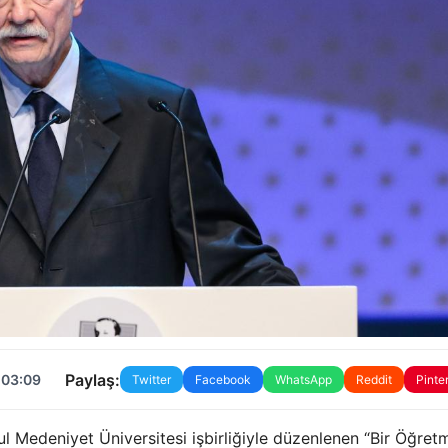
Paylaş:
 03:09
Twitter
Facebook
WhatsApp
Reddit
Pinte
ul Medeniyet Üniversitesi işbirliğiyle düzenlenen “Bir Öğre