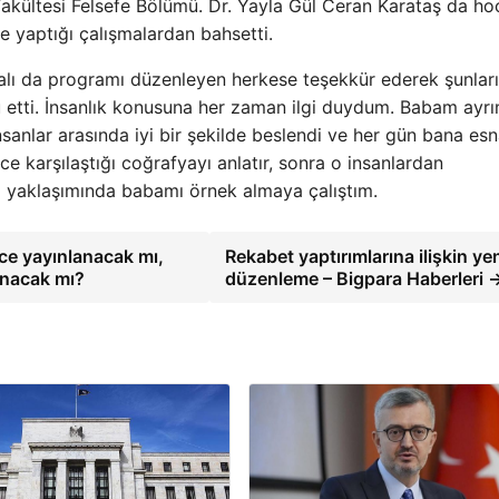
akültesi Felsefe Bölümü. Dr. Yayla Gül Ceran Karataş da ho
ne yaptığı çalışmalardan bahsetti.
ralı da programı düzenleyen herkese teşekkür ederek şunları
u etti. İnsanlık konusuna her zaman ilgi duydum. Babam ayr
anlar arasında iyi bir şekilde beslendi ve her gün bana esn
nce karşılaştığı coğrafyayı anlatır, sonra o insanlardan
ara yaklaşımında babamı örnek almaya çalıştım.
ce yayınlanacak mı,
Rekabet yaptırımlarına ilişkin ye
anacak mı?
düzenleme – Bigpara Haberleri 