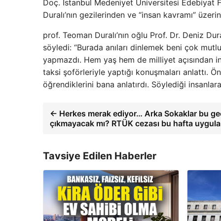
Doç. İstanbul Medeniyet Üniversitesi Edebiyat F
Duralı’nın gezilerinden ve “insan kavramı” üzeri
prof. Teoman Duralı’nın oğlu Prof. Dr. Deniz Du
söyledi: “Burada anıları dinlemek beni çok mutl
yapmazdı. Hem yaş hem de milliyet açısından ins
taksi şoförleriyle yaptığı konuşmaları anlattı. Ö
öğrendiklerini bana anlatırdı. Söylediği insanl
← Herkes merak ediyor… Arka Sokaklar bu ge
çıkmayacak mı? RTÜK cezası bu hafta uygul
Tavsiye Edilen Haberler