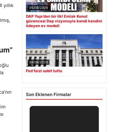
 yıllık
05/08/2026
DAP Yapı’dan bir ilk! Emlak Konut
tmış,
güvencesi Dap vizyonuyla kendi kendini
ödeyen ev modeli
rum”
04/08/2026
oğlu
Fed faizi sabit tuttu
la
ca’nın
Son Eklenen Firmalar
zim
sı