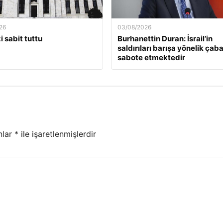
26
03/08/2026
i sabit tuttu
Burhanettin Duran: İsrail’in
saldırıları barışa yönelik çaba
sabote etmektedir
nlar
*
ile işaretlenmişlerdir