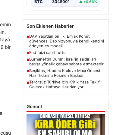
BTC
3045001
▲ +0.66%
nemin
Son Eklenen Haberler
ın,
DAP Yapı’dan bir ilk! Emlak Konut
■
rtaya
güvencesi Dap vizyonuyla kendi kendini
ödeyen ev modeli
ü bir
Fed faizi sabit tuttu
■
Burhanettin Duran: İsrail’in saldırıları
■
barışa yönelik çabayı sabote etmektedir
Beşiktaş, Hradec Kralove Maçı Öncesi
■
Hazırlıklarına Resmen Başladı
Terörsüz Türkiye İçin Kritik Yasa Teklifi
■
Gelecek Haftaya Hazırlanıyor
Güncel
ma
ncüsü