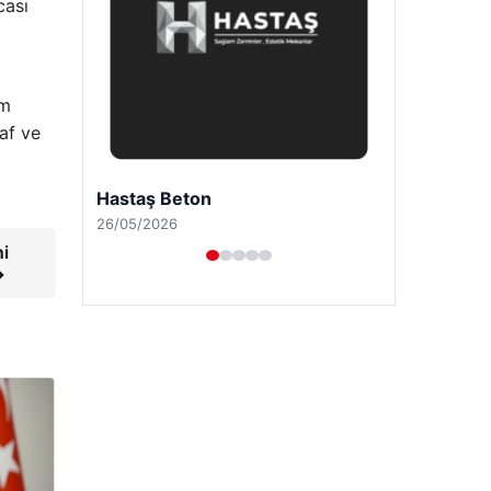
cası
ım
af ve
Enes Kaplan Avukatlık Bürosu
28/04/2026
ni
→