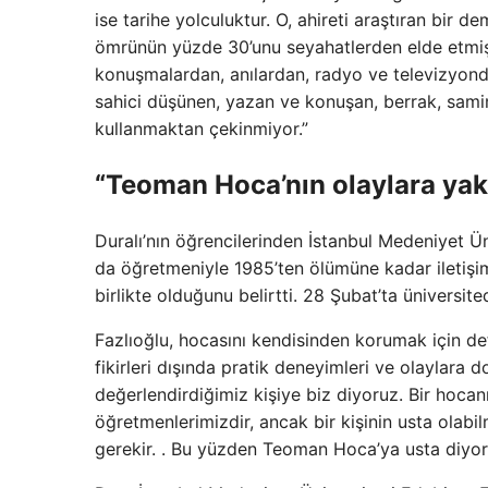
ise tarihe yolculuktur. O, ahireti araştıran bir
ömrünün yüzde 30’unu seyahatlerden elde etmişti
konuşmalardan, anılardan, radyo ve televizyonda
sahici düşünen, yazan ve konuşan, berrak, samimi
kullanmaktan çekinmiyor.”
“Teoman Hoca’nın olaylara ya
Duralı’nın öğrencilerinden İstanbul Medeniyet Üni
da öğretmeniyle 1985’ten ölümüne kadar iletişim 
birlikte olduğunu belirtti. 28 Şubat’ta üniversit
Fazlıoğlu, hocasını kendisinden korumak için de
fikirleri dışında pratik deneyimleri ve olaylara
değerlendirdiğimiz kişiye biz diyoruz. Bir hocan
öğretmenlerimizdir, ancak bir kişinin usta olabi
gerekir. . Bu yüzden Teoman Hoca’ya usta diyoru