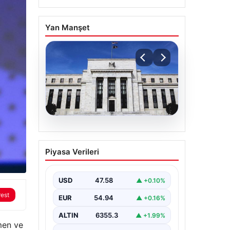
Yan Manşet
04.08.2026
Fed faizi sabit tuttu
Piyasa Verileri
USD
47.58
▲ +0.10%
rest
EUR
54.94
▲ +0.16%
ALTIN
6355.3
▲ +1.99%
tmen ve