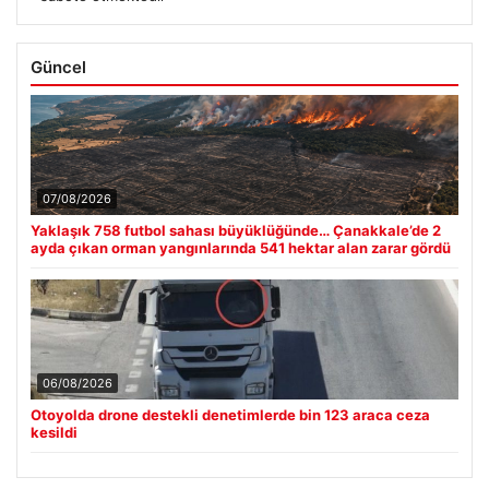
Güncel
07/08/2026
Yaklaşık 758 futbol sahası büyüklüğünde… Çanakkale’de 2
ayda çıkan orman yangınlarında 541 hektar alan zarar gördü
06/08/2026
Otoyolda drone destekli denetimlerde bin 123 araca ceza
kesildi