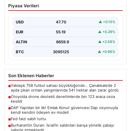
Otoyolda drone destekli denetimlerde
Piyasa Verileri
bin 123 araca ceza kesildi
Gaziantep’te Temmuz ayı boyunca jandarma ekiplerinin
sürdürdüğü drone destekli otoyol denetimlerinde
USD
47.70
▲ +0.15%
yoğun bir kontrol…
EUR
55.19
▲ +0.29%
ALTIN
6659.9
▲ +2.58%
BTC
3095125
▲ +0.96%
Son Eklenen Haberler
Yaklaşık 758 futbol sahası büyüklüğünde… Çanakkale’de 2
■
ayda çıkan orman yangınlarında 541 hektar alan zarar gördü
Otoyolda drone destekli denetimlerde bin 123 araca ceza
■
kesildi
DAP Yapı’dan bir ilk! Emlak Konut güvencesi Dap vizyonuyla
■
kendi kendini ödeyen ev modeli
Fed faizi sabit tuttu
■
Burhanettin Duran: İsrail’in saldırıları barışa yönelik çabayı
■
sabote etmektedir