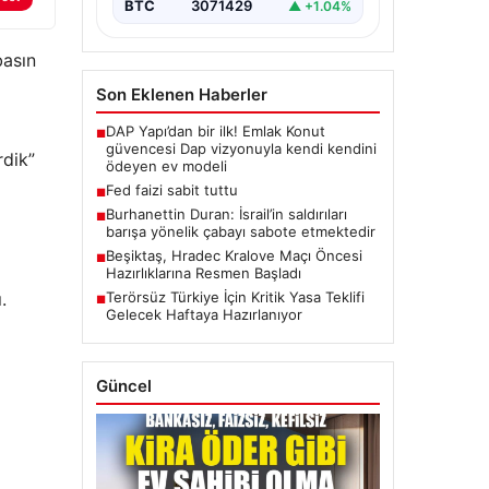
BTC
3071429
▲ +1.04%
basın
Son Eklenen Haberler
DAP Yapı’dan bir ilk! Emlak Konut
■
güvencesi Dap vizyonuyla kendi kendini
rdik”
ödeyen ev modeli
Fed faizi sabit tuttu
■
Burhanettin Duran: İsrail’in saldırıları
■
barışa yönelik çabayı sabote etmektedir
Beşiktaş, Hradec Kralove Maçı Öncesi
■
Hazırlıklarına Resmen Başladı
.
Terörsüz Türkiye İçin Kritik Yasa Teklifi
■
Gelecek Haftaya Hazırlanıyor
Güncel