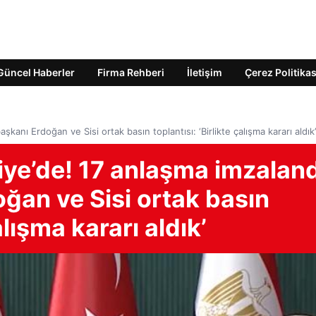
Güncel Haberler
Firma Rehberi
İletişim
Çerez Politikas
kanı Erdoğan ve Sisi ortak basın toplantısı: ‘Birlikte çalışma kararı aldık’
kiye’de! 17 anlaşma imzaland
an ve Sisi ortak basın
alışma kararı aldık’