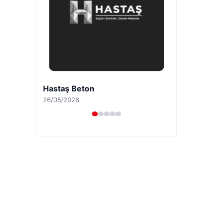
Enes Kaplan Avukatlık Bürosu
28/04/2026