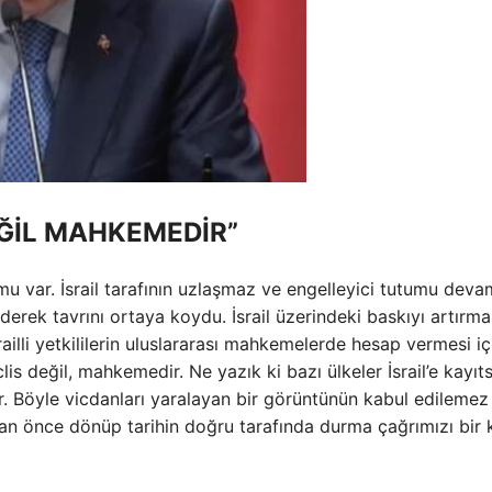
EĞİL MAHKEMEDİR”
umu var. İsrail tarafının uzlaşmaz ve engelleyici tutumu deva
ederek tavrını ortaya koydu. İsrail üzerindeki baskıyı artırma
ailli yetkililerin uluslararası mahkemelerde hesap vermesi iç
is değil, mahkemedir. Ne yazık ki bazı ülkeler İsrail’e kayıts
r. Böyle vicdanları yaralayan bir görüntünün kabul edilemez
 an önce dönüp tarihin doğru tarafında durma çağrımızı bir 