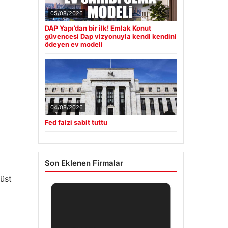
05/08/2026
DAP Yapı’dan bir ilk! Emlak Konut
güvencesi Dap vizyonuyla kendi kendini
ödeyen ev modeli
04/08/2026
Fed faizi sabit tuttu
Son Eklenen Firmalar
 üst