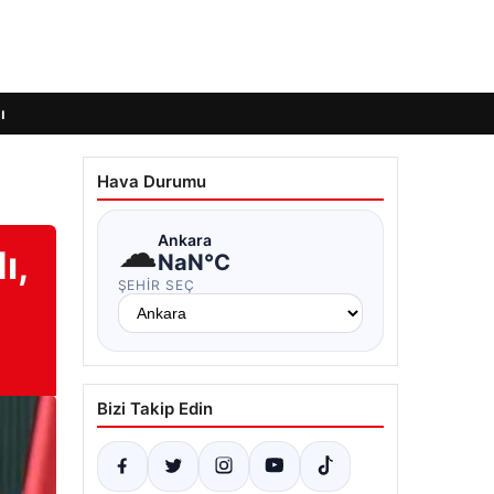
ı
Hava Durumu
☁
Ankara
ı,
NaN°C
ŞEHIR SEÇ
Bizi Takip Edin