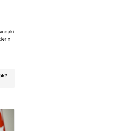
sındaki
lerin
cak?