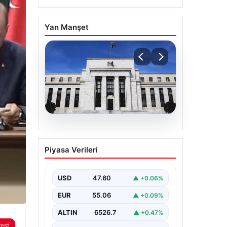
Yan Manşet
04.08.2026
Fed faizi sabit tuttu
Piyasa Verileri
USD
47.60
▲ +0.06%
EUR
55.06
▲ +0.09%
ALTIN
6526.7
▲ +0.47%
rest