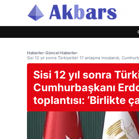
Haberler
›
Güncel Haberler
›
Sisi 12 yıl sonra Türkiye’de! 17 anlaşma imzalandı, Cumhurbaş
Sisi 12 yıl sonra Tür
Cumhurbaşkanı Erdoğ
toplantısı: ‘Birlikte ç