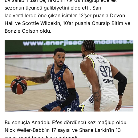
Ev sahibi F.Bahçe, rakibini 79-69 mağlup ederek
sezonun üçüncü galibiyetini elde etti. Sarı-
lacivertlilerde öne çıkan isimler 12’şer puanla Devon
Hall ve Scottie Wilbekin, 10’ar puanla Onuralp Bitim ve
Bonzie Colson oldu.
Bu sonuçla Anadolu Efes dördüncü kez mağlup oldu.
Nick Weiler-Babb’ın 17 sayısı ve Shane Larkin’in 13
sayısı mavi beyazlılara yetmedi.