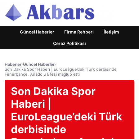
Güncel Haberler
Firma Rehberi
İletişim
Çerez Politikası
Haberler
›
Güncel Haberler
›
Son Dakika Spor Haberi | EuroLeague’deki Türk derbisinde
Fenerbahçe, Anadolu Efesi mağlup etti
Son Dakika Spor
Haberi |
EuroLeague’deki Türk
derbisinde