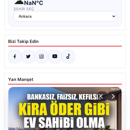
☁
NaN°C
ŞEHIR SEÇ
Bizi Takip Edin
Yan Manşet