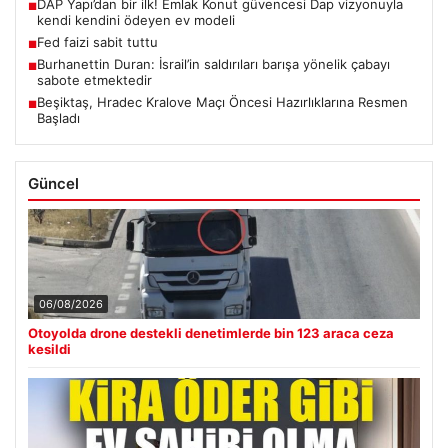
DAP Yapı’dan bir ilk! Emlak Konut güvencesi Dap vizyonuyla
■
kendi kendini ödeyen ev modeli
Fed faizi sabit tuttu
■
Burhanettin Duran: İsrail’in saldırıları barışa yönelik çabayı
■
sabote etmektedir
Beşiktaş, Hradec Kralove Maçı Öncesi Hazırlıklarına Resmen
■
Başladı
Güncel
06/08/2026
Otoyolda drone destekli denetimlerde bin 123 araca ceza
kesildi