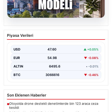
05.08.2026
DAP Yapı’dan bir ilk! Emlak Konut
Piyasa Verileri
güvencesi Dap vizyonuyla kendi
kendini ödeyen ev modeli
USD
47.60
▲ +0.05%
EUR
54.98
▼ -0.08%
ALTIN
6495.6
• -0.01%
BTC
3066616
▼ -0.46%
Son Eklenen Haberler
Otoyolda drone destekli denetimlerde bin 123 araca ceza
■
kesildi