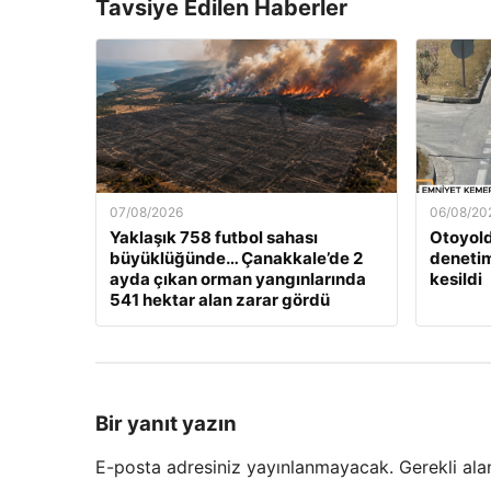
Tavsiye Edilen Haberler
07/08/2026
06/08/20
Yaklaşık 758 futbol sahası
Otoyold
büyüklüğünde… Çanakkale’de 2
denetim
ayda çıkan orman yangınlarında
kesildi
541 hektar alan zarar gördü
Bir yanıt yazın
E-posta adresiniz yayınlanmayacak.
Gerekli ala