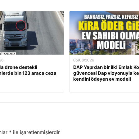
26
05/08/2026
a drone destekli
DAP Yapı’dan bir ilk! Emlak K
lerde bin 123 araca ceza
güvencesi Dap vizyonuyla ke
kendini ödeyen ev modeli
nlar
*
ile işaretlenmişlerdir