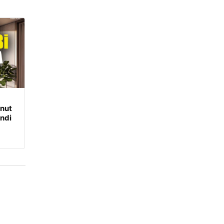
onut
ndi