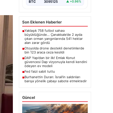
BTC
3095125
▲ +0.96%
Son Eklenen Haberler
Yaklaşık 758 futbol sahası
■
büyüklüğünde… Çanakkale’de 2 ayda
çıkan orman yangınlarında 541 hektar
alan zarar gördü
Otoyolda drone destekli denetimlerde
■
bin 123 araca ceza kesildi
DAP Yapı’dan bir ilk! Emlak Konut
■
güvencesi Dap vizyonuyla kendi kendini
ödeyen ev modeli
Fed faizi sabit tuttu
■
Burhanettin Duran: İsrail’in saldırıları
■
barışa yönelik çabayı sabote etmektedir
Güncel