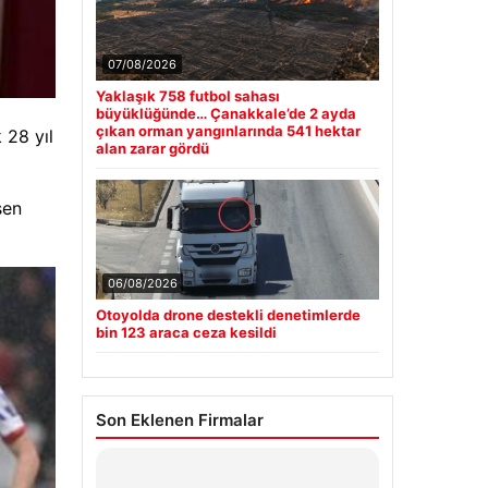
07/08/2026
Yaklaşık 758 futbol sahası
büyüklüğünde… Çanakkale’de 2 ayda
çıkan orman yangınlarında 541 hektar
 28 yıl
alan zarar gördü
sen
06/08/2026
Otoyolda drone destekli denetimlerde
bin 123 araca ceza kesildi
Son Eklenen Firmalar