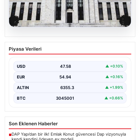
04.08.2026
Fed faizi sabit tuttu
Piyasa Verileri
USD
47.58
▲ +0.10%
EUR
54.94
▲ +0.16%
ALTIN
6355.3
▲ +1.99%
BTC
3045001
▲ +0.66%
Son Eklenen Haberler
DAP Yapı’dan bir ilk! Emlak Konut güvencesi Dap vizyonuyla
■
kendi kendini ödeyen ev modeli