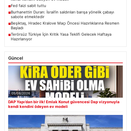
Fed faizi sabit tuttu
■
Burhanettin Duran: İsrail’in saldırıları barışa yönelik çabayı
■
sabote etmektedir
Beşiktaş, Hradec Kralove Maçı Öncesi Hazırlıklarına Resmen
■
Başladı
Terörsüz Türkiye İçin Kritik Yasa Teklifi Gelecek Haftaya
■
Hazırlanıyor
Güncel
05/08/2026
DAP Yapı’dan bir ilk! Emlak Konut güvencesi Dap vizyonuyla
kendi kendini ödeyen ev modeli