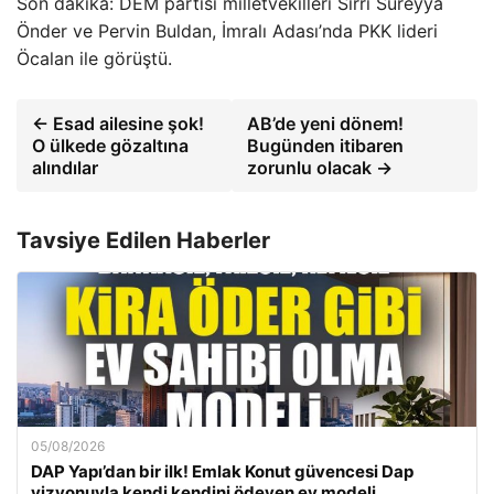
Son dakika: DEM partisi milletvekilleri Sırrı Süreyya
Önder ve Pervin Buldan, İmralı Adası’nda PKK lideri
Öcalan ile görüştü.
← Esad ailesine şok!
AB’de yeni dönem!
O ülkede gözaltına
Bugünden itibaren
alındılar
zorunlu olacak →
Tavsiye Edilen Haberler
05/08/2026
DAP Yapı’dan bir ilk! Emlak Konut güvencesi Dap
vizyonuyla kendi kendini ödeyen ev modeli