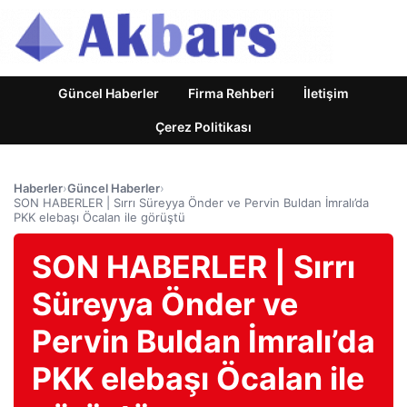
Güncel Haberler
Firma Rehberi
İletişim
Çerez Politikası
Haberler
›
Güncel Haberler
›
SON HABERLER | Sırrı Süreyya Önder ve Pervin Buldan İmralı’da
PKK elebaşı Öcalan ile görüştü
SON HABERLER | Sırrı
Süreyya Önder ve
Pervin Buldan İmralı’da
PKK elebaşı Öcalan ile