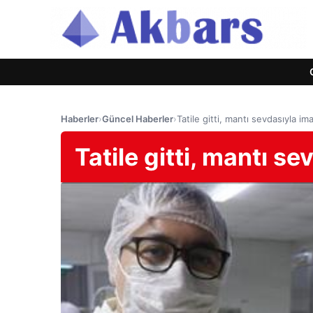
Haberler
›
Güncel Haberler
›
Tatile gitti, mantı sevdasıyla im
Tatile gitti, mantı s