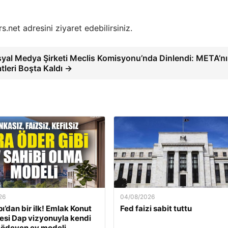
s.net adresini ziyaret edebilirsiniz.
yal Medya Şirketi Meclis Komisyonu’nda Dinlendi: META’n
tleri Boşta Kaldı →
26
04/08/2026
ı’dan bir ilk! Emlak Konut
Fed faizi sabit tuttu
si Dap vizyonuyla kendi
 ödeyen ev modeli