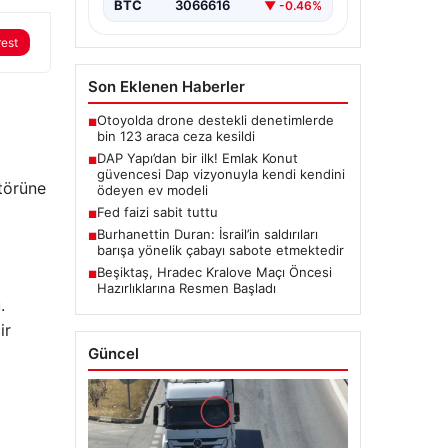
BTC
3066616
▼ -0.46%
rest
Son Eklenen Haberler
Otoyolda drone destekli denetimlerde
■
bin 123 araca ceza kesildi
DAP Yapı’dan bir ilk! Emlak Konut
■
güvencesi Dap vizyonuyla kendi kendini
ktörüne
ödeyen ev modeli
Fed faizi sabit tuttu
■
Burhanettin Duran: İsrail’in saldırıları
■
barışa yönelik çabayı sabote etmektedir
Beşiktaş, Hradec Kralove Maçı Öncesi
■
Hazırlıklarına Resmen Başladı
.
ir
Güncel