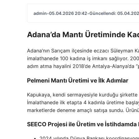
admin
•
05.04.2026 20:42
•
Güncellendi: 05.04.20
Adana’da Mantı Üretiminde Kad
Adana’nın Sarıçam ilçesinde eczacı Süleyman Ka
imalathanede 100 kadına iş imkanı sağlıyor. 2007
adım atma hayalini 2018’de Antalya-Alanya’da “p
Pelmeni Mantı Üretimi ve İlk Adımlar
Kapukaya, kendi sermayesiyle kurduğu şirkette 
İmalathanede ilk etapta 4 kadınla üretime başla
marketlerde deneme amaçlı satışa sundu. Ürünün 
SEECO Projesi ile Üretim ve İstihdamd
2024 yılında Dünya Bankası koordinasyon