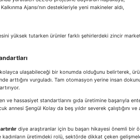
Kalkınma Ajansı’nın destekleriyle yeni makineler aldı,
esini yüksek tutarken ürünler farklı şehirlerdeki zincir marke
andartları
kolayca ulaşabileceği bir konumda olduğunu belirterek, ür
inde arttığını vurguladı. Tam otomasyon yerine insan doku
rtırıyor.
en ve hassasiyet standartlarını gıda üretimine başarıyla ent
ocuk annesi Şengül Kolay da beş yıldır severek çalıştığını ve 
rtırılır
diye araştıranlar için bu başarı hikayesi önemli bir 
 kadınların üretimdeki rolü, sektörde dikkat çeken gelişmel