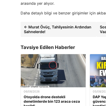
arasında yer alıyor.
Daha detaylı bilgi ve benzer girişimler için akbar
← Murat Övüç, Tahliyesinin Ardından
Sos
Sahnelerde!
Vaa
Tavsiye Edilen Haberler
06/08/2026
05/08/20
Otoyolda drone destekli
DAP Yap
denetimlerde bin 123 araca ceza
güvence
kesildi
kendini