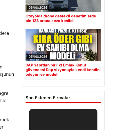
06/08/2026
Otoyolda drone destekli denetimlerde
bin 123 araca ceza kesildi
tlere
05/08/2026
DAP Yapı’dan bir ilk! Emlak Konut
ün
güvencesi Dap vizyonuyla kendi kendini
nuşunun
ödeyen ev modeli
egre
Son Eklenen Firmalar
aile
örnek
er