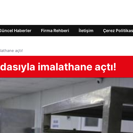
Güncel Haberler
Firma Rehberi
İletişim
Çerez Politikas
alathane açtı!
evdasıyla imalathane açtı!