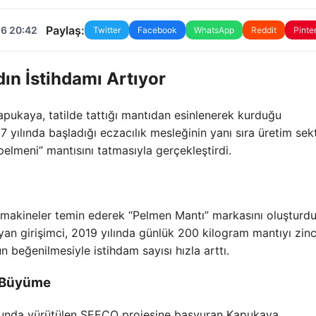
Paylaş:
26 20:42
Twitter
Facebook
WhatsApp
Reddit
Pinte
ın İstihdamı Artıyor
pukaya, tatilde tattığı mantıdan esinlenerek kurduğu
 yılında başladığı eczacılık mesleğinin yanı sıra üretim se
elmeni” mantısını tatmasıyla gerçekleştirdi.
makineler temin ederek “Pelmen Mantı” markasını oluşturdu
yan girişimci, 2019 yılında günlük 200 kilogram mantıyı zinc
beğenilmesiyle istihdam sayısı hızla arttı.
a Büyüme
unda yürütülen SEECO projesine başvuran Kapukaya,