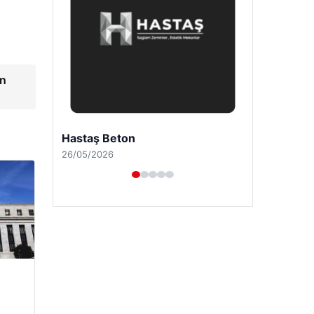
ın
Enes Kaplan Avukatlık Bürosu
28/04/2026