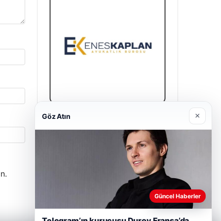
×
Göz Atın
Enes Kaplan Avukatlık Bürosu
28/04/2026
n.
Güncel Haberler
Telegram’ın kurucusu Durov Fransa’da