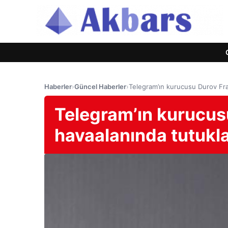
Haberler
›
Güncel Haberler
›
Telegram’ın kurucusu Durov Fra
Telegram’ın kurucus
havaalanında tutukl