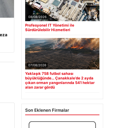
08/08/2026
Profesyonel IT Yönetimi ile
Sürdürülebilir Hizmetleri
ceza
07/08/2026
Yaklaşık 758 futbol sahası
büyüklüğünde… Çanakkale’de 2 ayda
çıkan orman yangınlarında 541 hektar
alan zarar gördü
Son Eklenen Firmalar