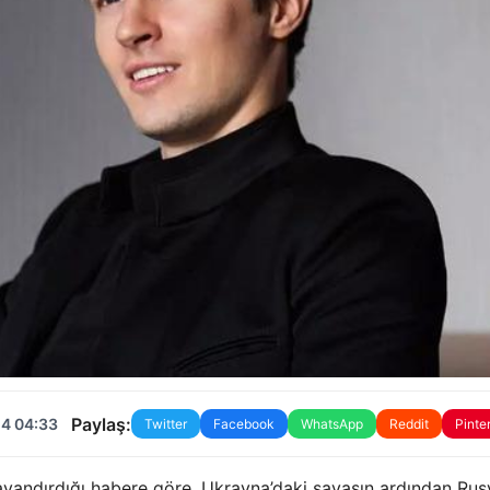
Paylaş:
24 04:33
Twitter
Facebook
WhatsApp
Reddit
Pinte
ayandırdığı habere göre, Ukrayna’daki savaşın ardından Rus