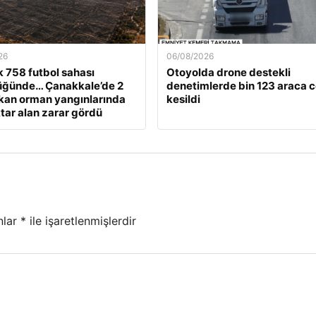
26
06/08/2026
k 758 futbol sahası
Otoyolda drone destekli
üğünde… Çanakkale’de 2
denetimlerde bin 123 araca 
kan orman yangınlarında
kesildi
tar alan zarar gördü
nlar
*
ile işaretlenmişlerdir