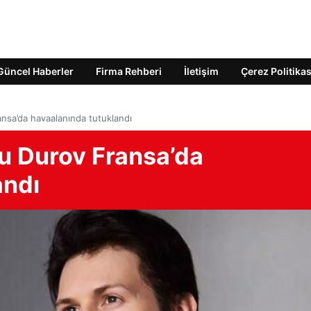
Güncel Haberler
Firma Rehberi
İletişim
Çerez Politikas
nsa’da havaalanında tutuklandı
u Durov Fransa’da
andı