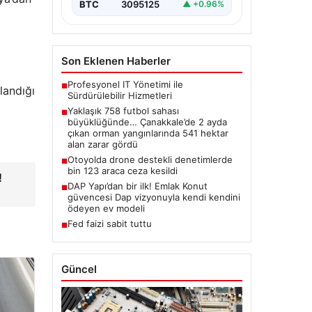
BTC
3095125
▲ +0.96%
Son Eklenen Haberler
Profesyonel IT Yönetimi ile
■
landığı
Sürdürülebilir Hizmetleri
Yaklaşık 758 futbol sahası
■
büyüklüğünde… Çanakkale’de 2 ayda
çıkan orman yangınlarında 541 hektar
alan zarar gördü
Otoyolda drone destekli denetimlerde
■
bin 123 araca ceza kesildi
!
DAP Yapı’dan bir ilk! Emlak Konut
■
güvencesi Dap vizyonuyla kendi kendini
ödeyen ev modeli
Fed faizi sabit tuttu
■
Güncel