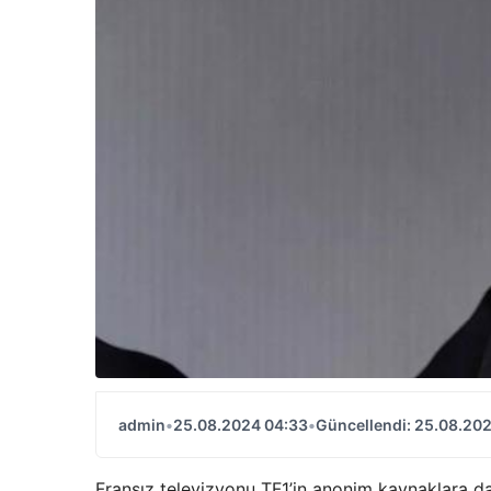
admin
•
25.08.2024 04:33
•
Güncellendi: 25.08.20
Fransız televizyonu TF1’in anonim kaynaklara d