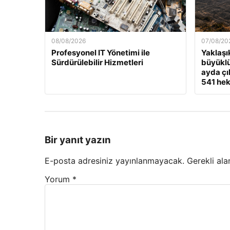
08/08/2026
07/08/20
Profesyonel IT Yönetimi ile
Yaklaşı
Sürdürülebilir Hizmetleri
büyükl
ayda çı
541 hek
Bir yanıt yazın
E-posta adresiniz yayınlanmayacak.
Gerekli ala
Yorum
*