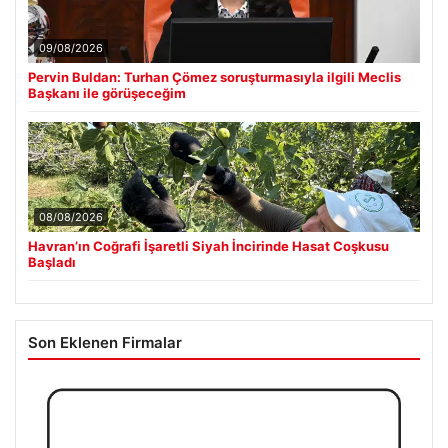
09/08/2026
Pervin Buldan: Turhan Çömez soruşturmasıyla ilgili Meclis
Başkanı ile görüşeceğim
08/08/2026
Havran’ın Coğrafi İşaretli Siyah İncirinde Hasat Coşkusu
Başladı
Son Eklenen Firmalar