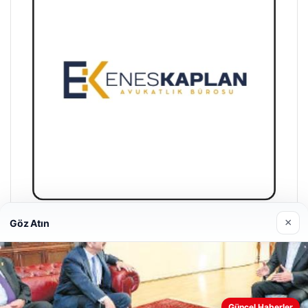
×
Göz Atın
Enes Kaplan Avukatlık Bürosu
28/04/2026
Web sitemizi nasıl kullandığınızı daha iyi anlayabilmek,
Güncel Haberler