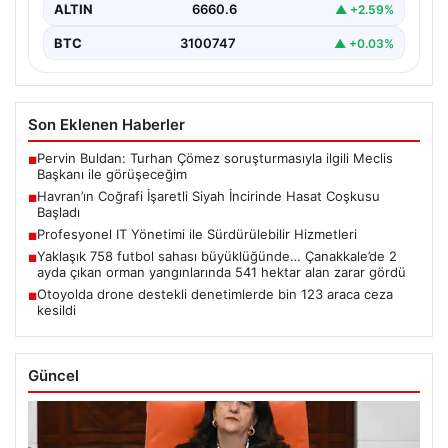
ALTIN
6660.6
▲ +2.59%
BTC
3100747
▲ +0.03%
Son Eklenen Haberler
Pervin Buldan: Turhan Çömez soruşturmasıyla ilgili Meclis
■
Başkanı ile görüşeceğim
Havran’ın Coğrafi İşaretli Siyah İncirinde Hasat Coşkusu
■
Başladı
Profesyonel IT Yönetimi ile Sürdürülebilir Hizmetleri
■
Yaklaşık 758 futbol sahası büyüklüğünde… Çanakkale’de 2
■
ayda çıkan orman yangınlarında 541 hektar alan zarar gördü
Otoyolda drone destekli denetimlerde bin 123 araca ceza
■
kesildi
Güncel