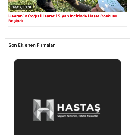
08/08/2026
Havran’ın Coğrafi İşaretli Siyah İncirinde Hasat Coşkusu
Başladı
Son Eklenen Firmalar