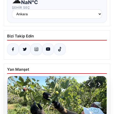
☁
NaN°C
ŞEHIR SEÇ
Bizi Takip Edin
Yan Manşet