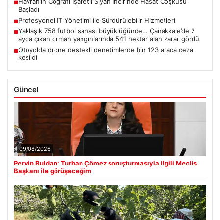
Havran’ın Coğrafi İşaretli Siyah İncirinde Hasat Coşkusu
■
Başladı
Profesyonel IT Yönetimi ile Sürdürülebilir Hizmetleri
■
Yaklaşık 758 futbol sahası büyüklüğünde… Çanakkale’de 2
■
ayda çıkan orman yangınlarında 541 hektar alan zarar gördü
Otoyolda drone destekli denetimlerde bin 123 araca ceza
■
kesildi
Güncel
09/08/2026
Pervin Buldan: Turhan Çömez soruşturmasıyla ilgili Meclis
Başkanı ile görüşeceğim