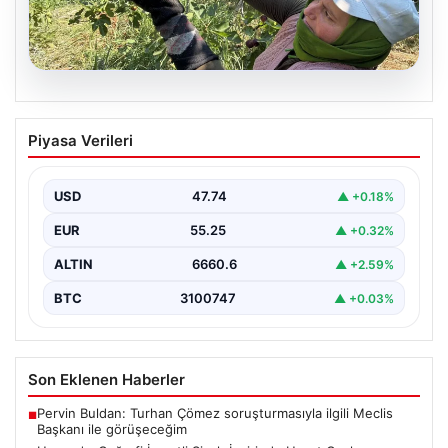
08.08.2026
Havran’ın Coğrafi İşaretli Siyah
Piyasa Verileri
İncirinde Hasat Coşkusu Başladı
Balıkesir’in Havran ilçesine özgü, coğrafi işaret tescili
almış siyah incirlerin hasat dönemi resmi olarak…
USD
47.74
▲ +0.18%
EUR
55.25
▲ +0.32%
ALTIN
6660.6
▲ +2.59%
BTC
3100747
▲ +0.03%
Son Eklenen Haberler
Pervin Buldan: Turhan Çömez soruşturmasıyla ilgili Meclis
■
Başkanı ile görüşeceğim