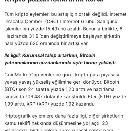
Tüm kripto eylemleri bu artış için ortak değildi. İnternet
İhracatçı Çemberi (CRCL) İnternet Grubu, Salı günü
işlemlerinin yüzde 15,49’unu azaldı. Bununla birlikte, 6
Haziran’da 31 $ ‘dan değiştirilmeye başlayan şirketin
hala yüzde 620 oranında bir artışı var.
İle ilgili:
Kurumsal talep artarken, Bitcoin
yatırımcılarının cüzdanlarında üçte birine yaklaştı
CoinMarketCap verilerine göre, kripto para piyasası
yavaş yavaş yükseliş eğilimine geri dönüyor. Bitcoin
(BTC) son 24 saatte yüzde 1,20 arttı ve hazırlama
sırasında 106.487 dolar ile karıştırıldı. Eter (ETH) yüzde
1,99 arttı, XRP (XRP) yüzde 1.92 kazandı.
Kriptografik eylemlere daha fazla ilgi, diğer şirketlerin
kamu teklifi hakkında düşünmesine yol açtı. 23
Haziran’da, bildirilenlere göre, küresel kripto para