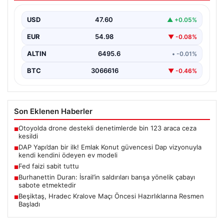
kendini ödeyen ev modeli
USD
47.60
▲ +0.05%
EUR
54.98
▼ -0.08%
ALTIN
6495.6
• -0.01%
BTC
3066616
▼ -0.46%
Son Eklenen Haberler
Otoyolda drone destekli denetimlerde bin 123 araca ceza
■
kesildi
DAP Yapı’dan bir ilk! Emlak Konut güvencesi Dap vizyonuyla
■
kendi kendini ödeyen ev modeli
Fed faizi sabit tuttu
■
Burhanettin Duran: İsrail’in saldırıları barışa yönelik çabayı
■
sabote etmektedir
Beşiktaş, Hradec Kralove Maçı Öncesi Hazırlıklarına Resmen
■
Başladı