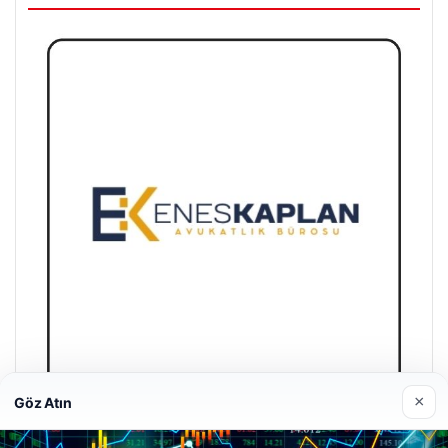
×
Göz Atın
Enes Kaplan Avukatlık Bürosu