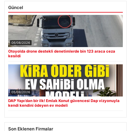
Güncel
06/08/2026
Otoyolda drone destekli denetimlerde bin 123 araca ceza
kesildi
05/08/2026
DAP Yapı’dan bir ilk! Emlak Konut güvencesi Dap vizyonuyla
kendi kendini ödeyen ev modeli
Son Eklenen Firmalar