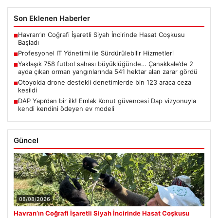
Son Eklenen Haberler
Havran’ın Coğrafi İşaretli Siyah İncirinde Hasat Coşkusu
■
Başladı
Profesyonel IT Yönetimi ile Sürdürülebilir Hizmetleri
■
Yaklaşık 758 futbol sahası büyüklüğünde… Çanakkale’de 2
■
ayda çıkan orman yangınlarında 541 hektar alan zarar gördü
Otoyolda drone destekli denetimlerde bin 123 araca ceza
■
kesildi
DAP Yapı’dan bir ilk! Emlak Konut güvencesi Dap vizyonuyla
■
kendi kendini ödeyen ev modeli
Güncel
08/08/2026
Havran’ın Coğrafi İşaretli Siyah İncirinde Hasat Coşkusu