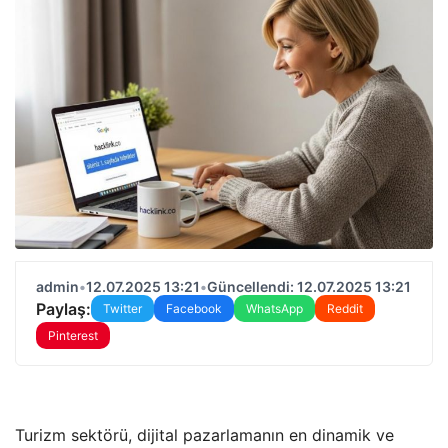
admin
•
12.07.2025 13:21
•
Güncellendi: 12.07.2025 13:21
Paylaş:
Twitter
Facebook
WhatsApp
Reddit
Pinterest
Turizm sektörü, dijital pazarlamanın en dinamik ve