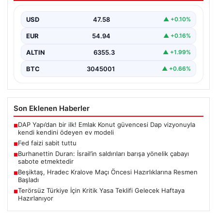
USD
47.58
▲ +0.10%
EUR
54.94
▲ +0.16%
ALTIN
6355.3
▲ +1.99%
BTC
3045001
▲ +0.66%
Son Eklenen Haberler
DAP Yapı’dan bir ilk! Emlak Konut güvencesi Dap vizyonuyla
■
kendi kendini ödeyen ev modeli
Fed faizi sabit tuttu
■
Burhanettin Duran: İsrail’in saldırıları barışa yönelik çabayı
■
sabote etmektedir
Beşiktaş, Hradec Kralove Maçı Öncesi Hazırlıklarına Resmen
■
Başladı
Terörsüz Türkiye İçin Kritik Yasa Teklifi Gelecek Haftaya
■
Hazırlanıyor