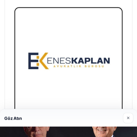
×
Göz Atın
Enes Kaplan Avukatlık Bürosu
28/04/2026