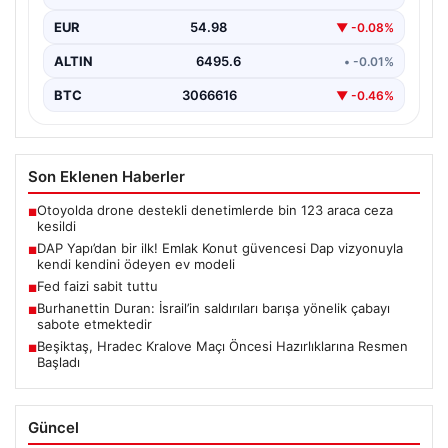
EUR
54.98
▼ -0.08%
ALTIN
6495.6
• -0.01%
BTC
3066616
▼ -0.46%
Son Eklenen Haberler
Otoyolda drone destekli denetimlerde bin 123 araca ceza
■
kesildi
DAP Yapı’dan bir ilk! Emlak Konut güvencesi Dap vizyonuyla
■
kendi kendini ödeyen ev modeli
Fed faizi sabit tuttu
■
Burhanettin Duran: İsrail’in saldırıları barışa yönelik çabayı
■
sabote etmektedir
Beşiktaş, Hradec Kralove Maçı Öncesi Hazırlıklarına Resmen
■
Başladı
Güncel