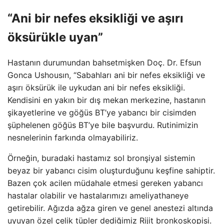
“Ani bir nefes eksikliği ve aşırı
öksürükle uyan”
Hastanın durumundan bahsetmişken Doç. Dr. Efsun
Gonca Ushousın, “Sabahları ani bir nefes eksikliği ve
aşırı öksürük ile uykudan ani bir nefes eksikliği.
Kendisini en yakın bir dış mekan merkezine, hastanın
şikayetlerine ve göğüs BT’ye yabancı bir cisimden
şüphelenen göğüs BT’ye bile başvurdu. Rutinimizin
nesnelerinin farkında olmayabiliriz.
Örneğin, buradaki hastamız sol bronşiyal sistemin
beyaz bir yabancı cisim oluşturduğunu keşfine sahiptir.
Bazen çok acilen müdahale etmesi gereken yabancı
hastalar olabilir ve hastalarımızı ameliyathaneye
getirebilir. Ağızda ağza giren ve genel anestezi altında
uyuyan özel çelik tüpler dediğimiz Rijit bronkoskopisi.