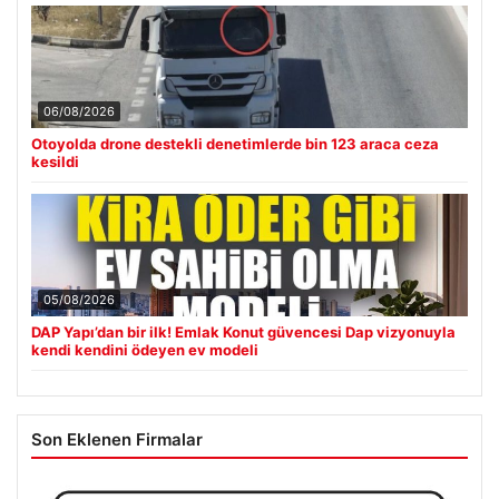
06/08/2026
Otoyolda drone destekli denetimlerde bin 123 araca ceza
kesildi
05/08/2026
DAP Yapı’dan bir ilk! Emlak Konut güvencesi Dap vizyonuyla
kendi kendini ödeyen ev modeli
Son Eklenen Firmalar