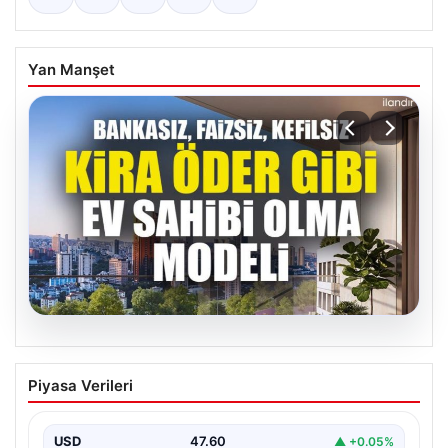
Yan Manşet
05.08.2026
DAP Yapı’dan bir ilk! Emlak Konut
Piyasa Verileri
güvencesi Dap vizyonuyla kendi
kendini ödeyen ev modeli
USD
47.60
▲ +0.05%