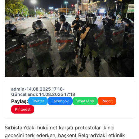
admin
•
14.08.2025 17:18
•
Güncellendi: 14.08.2025 17:18
Paylaş:
Twitter
Facebook
WhatsApp
Reddit
Pinterest
Sırbistan’daki hükümet karşıtı protestolar ikinci
gecesini terk ederken, başkent Belgrad’daki etkinlik