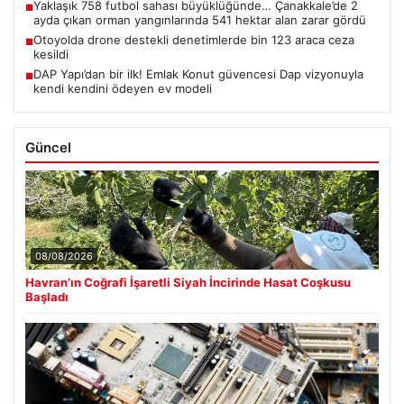
Yaklaşık 758 futbol sahası büyüklüğünde… Çanakkale’de 2
■
ayda çıkan orman yangınlarında 541 hektar alan zarar gördü
Otoyolda drone destekli denetimlerde bin 123 araca ceza
■
kesildi
DAP Yapı’dan bir ilk! Emlak Konut güvencesi Dap vizyonuyla
■
kendi kendini ödeyen ev modeli
Güncel
08/08/2026
Havran’ın Coğrafi İşaretli Siyah İncirinde Hasat Coşkusu
Başladı