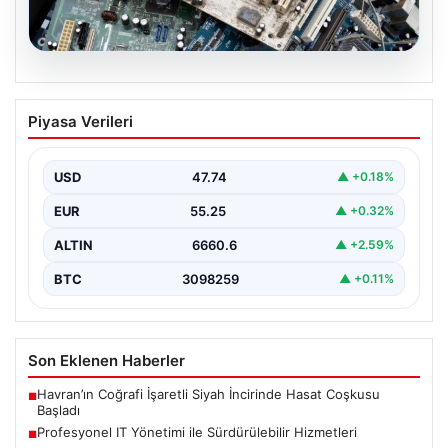
08.08.2026
Profesyonel IT Yönetimi ile
Piyasa Verileri
Sürdürülebilir Hizmetleri
Günümüzde değişen dijitalleşme ile kurumlar donanım
parklarını sürekli periyotlarla yenilemektedir. Bu
USD
47.74
▲ +0.18%
güncelleme operasyonlarında kenara…
EUR
55.25
▲ +0.32%
ALTIN
6660.6
▲ +2.59%
BTC
3098259
▲ +0.11%
Son Eklenen Haberler
Havran’ın Coğrafi İşaretli Siyah İncirinde Hasat Coşkusu
■
Başladı
Profesyonel IT Yönetimi ile Sürdürülebilir Hizmetleri
■