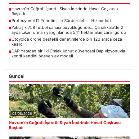
Havran’ın Coğrafi İşaretli Siyah İncirinde Hasat Coşkusu
■
Başladı
Profesyonel IT Yönetimi ile Sürdürülebilir Hizmetleri
■
Yaklaşık 758 futbol sahası büyüklüğünde… Çanakkale’de 2
■
ayda çıkan orman yangınlarında 541 hektar alan zarar gördü
Otoyolda drone destekli denetimlerde bin 123 araca ceza
■
kesildi
DAP Yapı’dan bir ilk! Emlak Konut güvencesi Dap vizyonuyla
■
kendi kendini ödeyen ev modeli
Güncel
08/08/2026
Havran’ın Coğrafi İşaretli Siyah İncirinde Hasat Coşkusu
Başladı