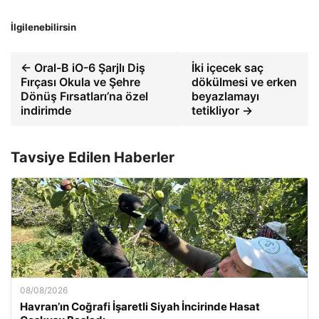
İlgilenebilirsin
← Oral-B iO-6 Şarjlı Diş
İki içecek saç
Fırçası Okula ve Şehre
dökülmesi ve erken
Dönüş Fırsatları’na özel
beyazlamayı
indirimde
tetikliyor →
Tavsiye Edilen Haberler
08/08/2026
Havran’ın Coğrafi İşaretli Siyah İncirinde Hasat