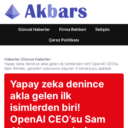
Güncel Haberler
Firma Rehberi
İletişim
Çerez Politikası
Haberler
›
Güncel Haberler
›
Yapay zeka denince akla gelen ilk isimlerden biri! OpenAI CEO’su
Sam Altman, geceleri uykusunu kaçıran 3 senaryoyu açıkladı
Yapay zeka denince
akla gelen ilk
isimlerden biri!
OpenAI CEO’su Sam