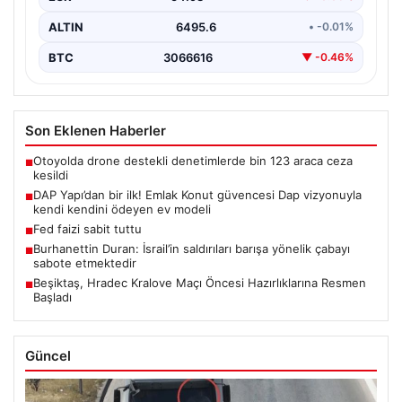
ALTIN
6495.6
• -0.01%
BTC
3066616
▼ -0.46%
Son Eklenen Haberler
Otoyolda drone destekli denetimlerde bin 123 araca ceza
■
kesildi
DAP Yapı’dan bir ilk! Emlak Konut güvencesi Dap vizyonuyla
■
kendi kendini ödeyen ev modeli
Fed faizi sabit tuttu
■
Burhanettin Duran: İsrail’in saldırıları barışa yönelik çabayı
■
sabote etmektedir
Beşiktaş, Hradec Kralove Maçı Öncesi Hazırlıklarına Resmen
■
Başladı
Güncel