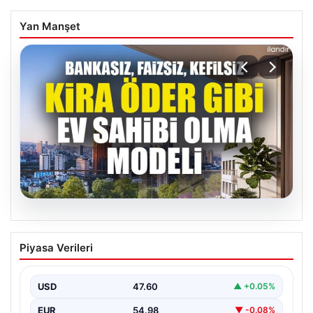
Yan Manşet
05.08.2026
DAP Yapı’dan bir ilk! Emlak Konut
Piyasa Verileri
güvencesi Dap vizyonuyla kendi
kendini ödeyen ev modeli
USD
47.60
▲ +0.05%
EUR
54.98
▼ -0.08%