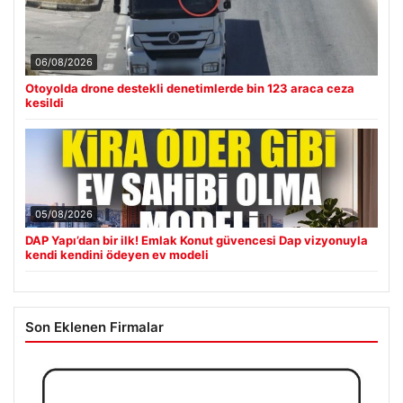
06/08/2026
Otoyolda drone destekli denetimlerde bin 123 araca ceza
kesildi
05/08/2026
DAP Yapı’dan bir ilk! Emlak Konut güvencesi Dap vizyonuyla
kendi kendini ödeyen ev modeli
Son Eklenen Firmalar