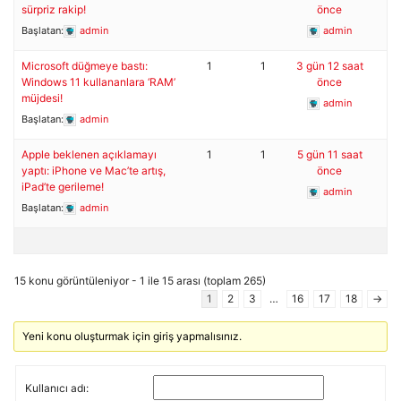
sürpriz rakip!
önce
Başlatan:
admin
admin
Microsoft düğmeye bastı:
1
1
3 gün 12 saat
Windows 11 kullananlara ‘RAM’
önce
müjdesi!
admin
Başlatan:
admin
Apple beklenen açıklamayı
1
1
5 gün 11 saat
yaptı: iPhone ve Mac’te artış,
önce
iPad’te gerileme!
admin
Başlatan:
admin
15 konu görüntüleniyor - 1 ile 15 arası (toplam 265)
1
2
3
…
16
17
18
→
Yeni konu oluşturmak için giriş yapmalısınız.
Kullanıcı adı: