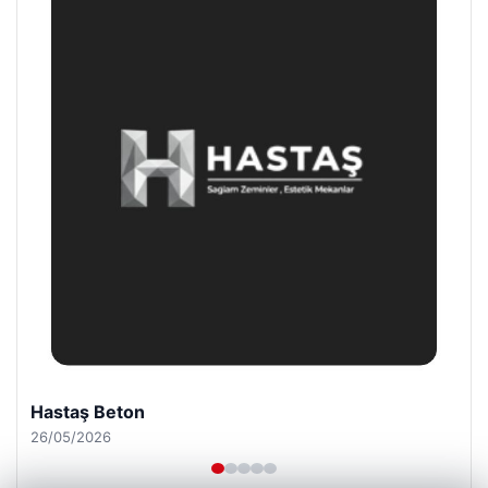
Enes Kaplan Avukatlık Bürosu
28/04/2026