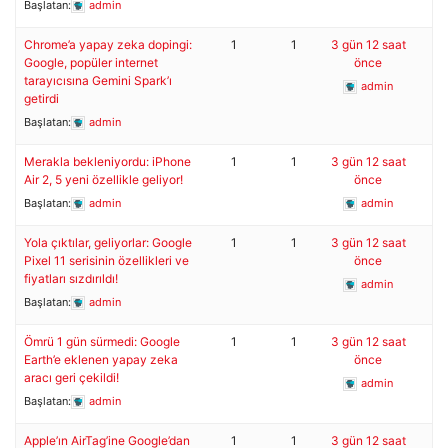
Başlatan:
admin
Chrome’a yapay zeka dopingi:
1
1
3 gün 12 saat
Google, popüler internet
önce
tarayıcısına Gemini Spark’ı
admin
getirdi
Başlatan:
admin
Merakla bekleniyordu: iPhone
1
1
3 gün 12 saat
Air 2, 5 yeni özellikle geliyor!
önce
Başlatan:
admin
admin
Yola çıktılar, geliyorlar: Google
1
1
3 gün 12 saat
Pixel 11 serisinin özellikleri ve
önce
fiyatları sızdırıldı!
admin
Başlatan:
admin
Ömrü 1 gün sürmedi: Google
1
1
3 gün 12 saat
Earth’e eklenen yapay zeka
önce
aracı geri çekildi!
admin
Başlatan:
admin
Apple’ın AirTag’ine Google’dan
1
1
3 gün 12 saat