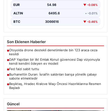
EUR
54.98
▼ -0.08%
ALTIN
6495.6
• -0.01%
BTC
3066616
▼ -0.46%
Son Eklenen Haberler
Otoyolda drone destekli denetimlerde bin 123 araca ceza
■
kesildi
DAP Yapı’dan bir ilk! Emlak Konut güvencesi Dap vizyonuyla
■
kendi kendini ödeyen ev modeli
Fed faizi sabit tuttu
■
Burhanettin Duran: İsrail’in saldırıları barışa yönelik çabayı
■
sabote etmektedir
Beşiktaş, Hradec Kralove Maçı Öncesi Hazırlıklarına Resmen
■
Başladı
Güncel