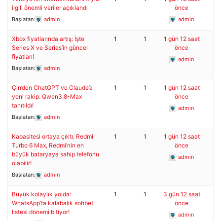
ilgili önemli veriler açıklandı
önce
Başlatan:
admin
admin
Xbox fiyatlarında artış: İşte
1
1
1 gün 12 saat
Series X ve Series’in güncel
önce
fiyatları!
admin
Başlatan:
admin
Çin’den ChatGPT ve Claude’a
1
1
1 gün 12 saat
yeni rakip: Qwen3.8-Max
önce
tanıtıldı!
admin
Başlatan:
admin
Kapasitesi ortaya çıktı: Redmi
1
1
1 gün 12 saat
Turbo 6 Max, Redmi’nin en
önce
büyük bataryaya sahip telefonu
admin
olabilir!
Başlatan:
admin
Büyük kolaylık yolda:
1
1
3 gün 12 saat
WhatsApp’ta kalabalık sohbet
önce
listesi dönemi bitiyor!
admin