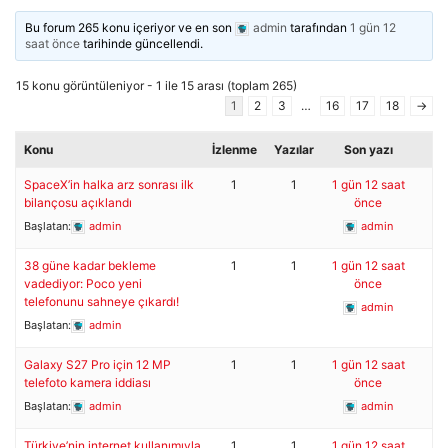
Bu forum 265 konu içeriyor ve en son
admin
tarafından
1 gün 12
saat önce
tarihinde güncellendi.
15 konu görüntüleniyor - 1 ile 15 arası (toplam 265)
1
2
3
…
16
17
18
→
Konu
İzlenme
Yazılar
Son yazı
SpaceX’in halka arz sonrası ilk
1
1
1 gün 12 saat
bilançosu açıklandı
önce
Başlatan:
admin
admin
38 güne kadar bekleme
1
1
1 gün 12 saat
vadediyor: Poco yeni
önce
telefonunu sahneye çıkardı!
admin
Başlatan:
admin
Galaxy S27 Pro için 12 MP
1
1
1 gün 12 saat
telefoto kamera iddiası
önce
Başlatan:
admin
admin
Türkiye’nin internet kullanımıyla
1
1
1 gün 12 saat