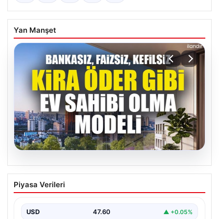
Yan Manşet
05.08.2026
DAP Yapı’dan bir ilk! Emlak Konut
Piyasa Verileri
güvencesi Dap vizyonuyla kendi
kendini ödeyen ev modeli
USD
47.60
▲ +0.05%