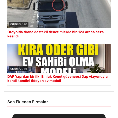
06/08/2026
Otoyolda drone destekli denetimlerde bin 123 araca ceza
kesildi
05/08/2026
DAP Yapı’dan bir ilk! Emlak Konut güvencesi Dap vizyonuyla
kendi kendini ödeyen ev modeli
Son Eklenen Firmalar