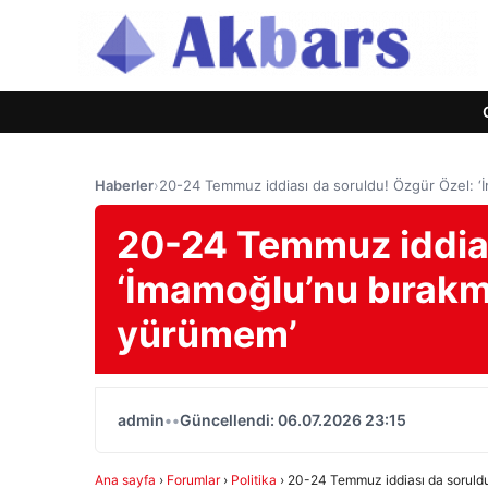
Haberler
›
20-24 Temmuz iddiası da soruldu! Özgür Özel: 
20-24 Temmuz iddias
‘İmamoğlu’nu bırak
yürümem’
admin
•
•
Güncellendi: 06.07.2026 23:15
Ana sayfa
›
Forumlar
›
Politika
›
20-24 Temmuz iddiası da soruld