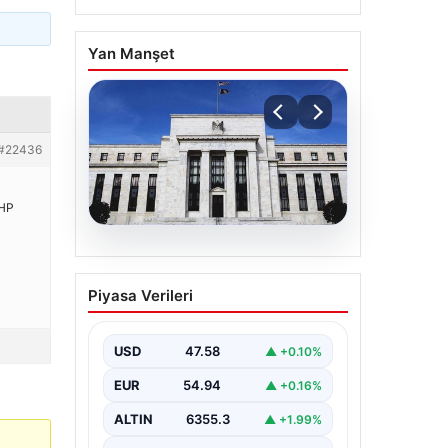
Yan Manşet
#22436
CHP
04.08.2026
Fed faizi sabit tuttu
Piyasa Verileri
USD
47.58
▲ +0.10%
EUR
54.94
▲ +0.16%
ALTIN
6355.3
▲ +1.99%