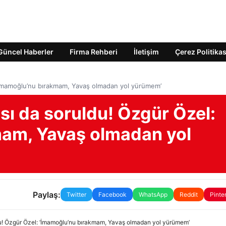
Güncel Haberler
Firma Rehberi
İletişim
Çerez Politikas
‘İmamoğlu’nu bırakmam, Yavaş olmadan yol yürümem’
ı da soruldu! Özgür Özel:
mam, Yavaş olmadan yol
Paylaş:
Twitter
Facebook
WhatsApp
Reddit
Pinte
u! Özgür Özel: ‘İmamoğlu’nu bırakmam, Yavaş olmadan yol yürümem’