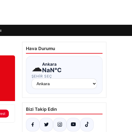
ı
Hava Durumu
☁
Ankara
NaN°C
ŞEHIR SEÇ
Bizi Takip Edin
rest