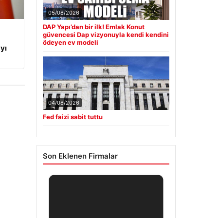
05/08/2026
DAP Yapı’dan bir ilk! Emlak Konut
güvencesi Dap vizyonuyla kendi kendini
ödeyen ev modeli
yı
04/08/2026
Fed faizi sabit tuttu
Son Eklenen Firmalar