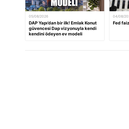
05/08/2026
04/08/20
DAP Yapı’dan bir ilk! Emlak Konut
Fed faiz
güvencesi Dap vizyonuyla kendi
kendini ödeyen ev modeli