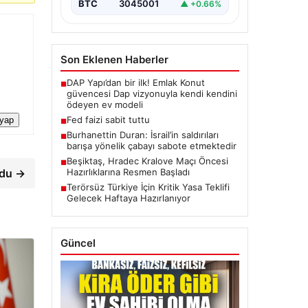
BTC
3045001
▲ +0.66%
Son Eklenen Haberler
DAP Yapı’dan bir ilk! Emlak Konut
■
güvencesi Dap vizyonuyla kendi kendini
ödeyen ev modeli
Fed faizi sabit tuttu
 yap
■
Burhanettin Duran: İsrail’in saldırıları
■
barışa yönelik çabayı sabote etmektedir
Beşiktaş, Hradec Kralove Maçı Öncesi
■
rdu →
Hazırlıklarına Resmen Başladı
Terörsüz Türkiye İçin Kritik Yasa Teklifi
■
Gelecek Haftaya Hazırlanıyor
Güncel