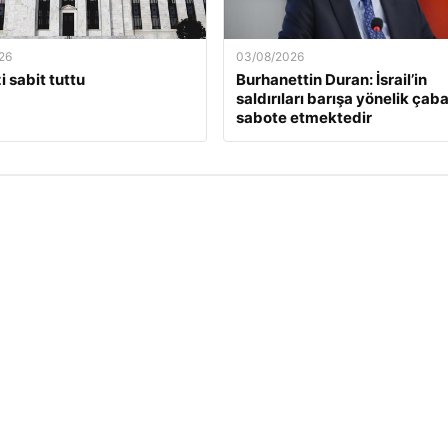
26
03/08/2026
i sabit tuttu
Burhanettin Duran: İsrail’in
saldırıları barışa yönelik çaba
sabote etmektedir