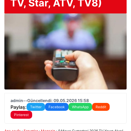
TV, Star, ATV, TV8)
admin
•
•
Güncellendi: 09.05.2026 15:58
Paylaş:
Twitter
Facebook
WhatsApp
Reddit
Pinterest
Ana sayfa
›
Forumlar
›
Magazin
›
9 Mayıs Cumartesi 2026 TV Yayın Akışı!