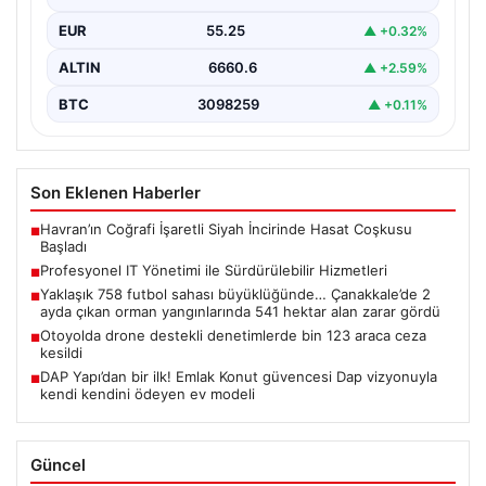
güncelleme operasyonlarında kenara…
EUR
55.25
▲ +0.32%
ALTIN
6660.6
▲ +2.59%
BTC
3098259
▲ +0.11%
Son Eklenen Haberler
Havran’ın Coğrafi İşaretli Siyah İncirinde Hasat Coşkusu
■
Başladı
Profesyonel IT Yönetimi ile Sürdürülebilir Hizmetleri
■
Yaklaşık 758 futbol sahası büyüklüğünde… Çanakkale’de 2
■
ayda çıkan orman yangınlarında 541 hektar alan zarar gördü
Otoyolda drone destekli denetimlerde bin 123 araca ceza
■
kesildi
DAP Yapı’dan bir ilk! Emlak Konut güvencesi Dap vizyonuyla
■
kendi kendini ödeyen ev modeli
Güncel