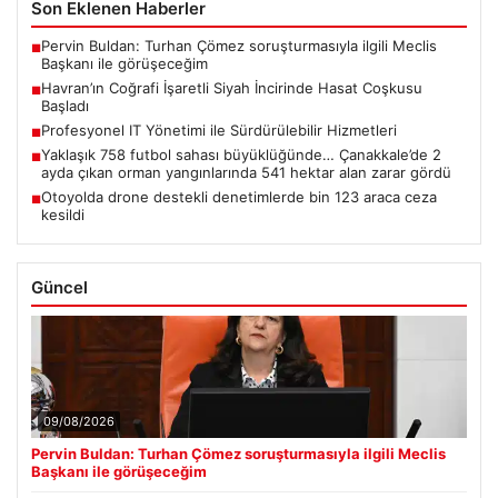
Son Eklenen Haberler
Pervin Buldan: Turhan Çömez soruşturmasıyla ilgili Meclis
■
Başkanı ile görüşeceğim
Havran’ın Coğrafi İşaretli Siyah İncirinde Hasat Coşkusu
■
Başladı
Profesyonel IT Yönetimi ile Sürdürülebilir Hizmetleri
■
Yaklaşık 758 futbol sahası büyüklüğünde… Çanakkale’de 2
■
ayda çıkan orman yangınlarında 541 hektar alan zarar gördü
Otoyolda drone destekli denetimlerde bin 123 araca ceza
■
kesildi
Güncel
09/08/2026
Pervin Buldan: Turhan Çömez soruşturmasıyla ilgili Meclis
Başkanı ile görüşeceğim