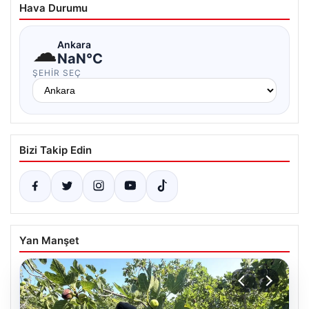
Hava Durumu
☁
Ankara
NaN°C
ŞEHIR SEÇ
Bizi Takip Edin
Yan Manşet