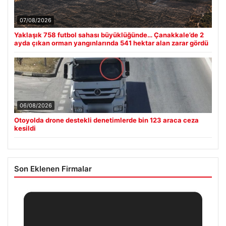
07/08/2026
Yaklaşık 758 futbol sahası büyüklüğünde… Çanakkale’de 2
ayda çıkan orman yangınlarında 541 hektar alan zarar gördü
06/08/2026
Otoyolda drone destekli denetimlerde bin 123 araca ceza
kesildi
Son Eklenen Firmalar