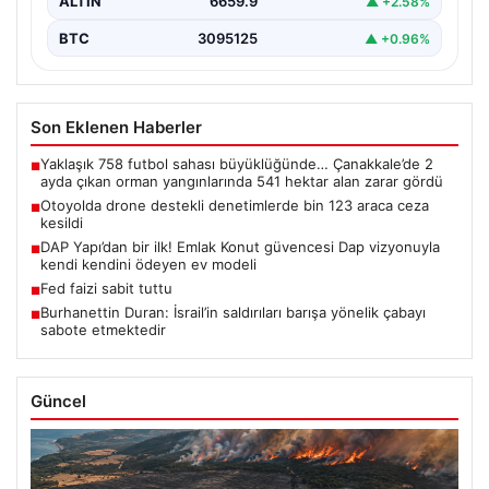
ALTIN
6659.9
▲ +2.58%
BTC
3095125
▲ +0.96%
Son Eklenen Haberler
Yaklaşık 758 futbol sahası büyüklüğünde… Çanakkale’de 2
■
ayda çıkan orman yangınlarında 541 hektar alan zarar gördü
Otoyolda drone destekli denetimlerde bin 123 araca ceza
■
kesildi
DAP Yapı’dan bir ilk! Emlak Konut güvencesi Dap vizyonuyla
■
kendi kendini ödeyen ev modeli
Fed faizi sabit tuttu
■
Burhanettin Duran: İsrail’in saldırıları barışa yönelik çabayı
■
sabote etmektedir
Güncel