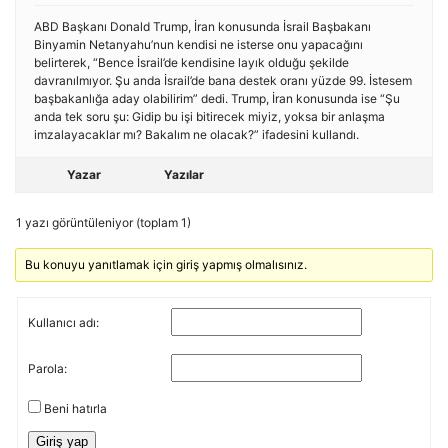
ABD Başkanı Donald Trump, İran konusunda İsrail Başbakanı
Binyamin Netanyahu’nun kendisi ne isterse onu yapacağını
belirterek, “Bence İsrail’de kendisine layık olduğu şekilde
davranılmıyor. Şu anda İsrail’de bana destek oranı yüzde 99. İstesem
başbakanlığa aday olabilirim” dedi. Trump, İran konusunda ise “Şu
anda tek soru şu: Gidip bu işi bitirecek miyiz, yoksa bir anlaşma
imzalayacaklar mı? Bakalım ne olacak?” ifadesini kullandı.
Yazar
Yazılar
1 yazı görüntüleniyor (toplam 1)
Bu konuyu yanıtlamak için giriş yapmış olmalısınız.
Kullanıcı adı:
Parola:
Beni hatırla
Giriş yap