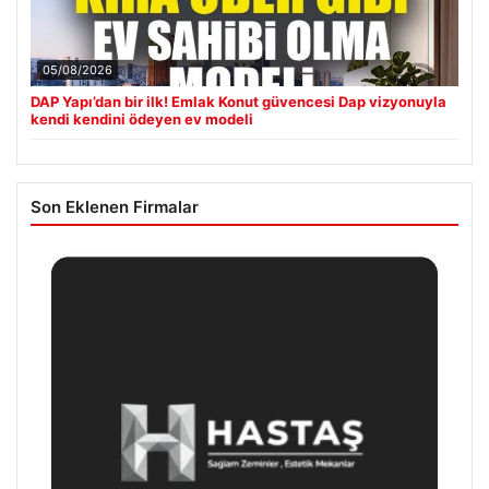
05/08/2026
DAP Yapı’dan bir ilk! Emlak Konut güvencesi Dap vizyonuyla
kendi kendini ödeyen ev modeli
Son Eklenen Firmalar