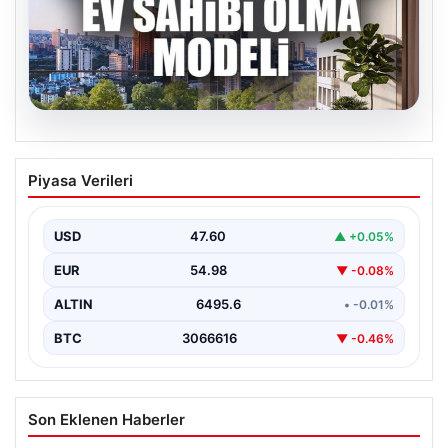
05.08.2026
DAP Yapı’dan bir ilk! Emlak Konut
Piyasa Verileri
güvencesi Dap vizyonuyla kendi
kendini ödeyen ev modeli
USD
47.60
▲ +0.05%
EUR
54.98
▼ -0.08%
ALTIN
6495.6
• -0.01%
BTC
3066616
▼ -0.46%
Son Eklenen Haberler