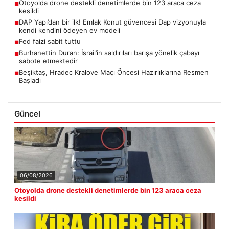
Otoyolda drone destekli denetimlerde bin 123 araca ceza
■
kesildi
DAP Yapı’dan bir ilk! Emlak Konut güvencesi Dap vizyonuyla
■
kendi kendini ödeyen ev modeli
Fed faizi sabit tuttu
■
Burhanettin Duran: İsrail’in saldırıları barışa yönelik çabayı
■
sabote etmektedir
Beşiktaş, Hradec Kralove Maçı Öncesi Hazırlıklarına Resmen
■
Başladı
Güncel
06/08/2026
Otoyolda drone destekli denetimlerde bin 123 araca ceza
kesildi