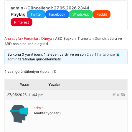
admin
•
•
Güncellendi: 27.05.2026 23:44
Paylaş:
Twitter
Facebook
WhatsApp
Reddit
Pinterest
Ana sayfa
›
Forumlar
›
Dünya
›
ABD Başkanı Trump’tan Demokratlara ve
ABD basınına İran eleştirisi
Bu konu 0 yanıt içerir, 1 izleyen vardır ve en son
2 ay 1 hafta önce
admin
tarafından güncellenmiştir.
1 yazı görüntüleniyor (toplam 1)
Yazar
Yazılar
27/05/2026: 11:44 pm
#14159
admin
Anahtar yönetici