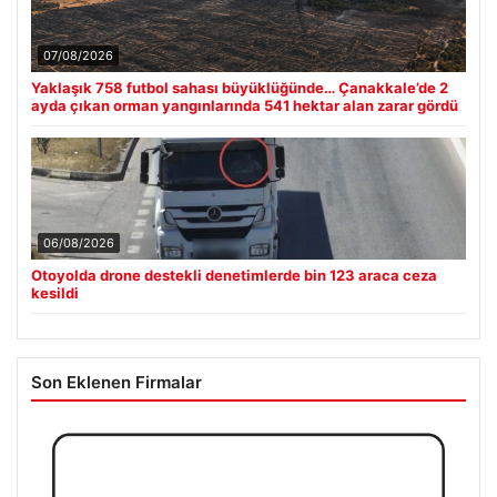
07/08/2026
Yaklaşık 758 futbol sahası büyüklüğünde… Çanakkale’de 2
ayda çıkan orman yangınlarında 541 hektar alan zarar gördü
06/08/2026
Otoyolda drone destekli denetimlerde bin 123 araca ceza
kesildi
Son Eklenen Firmalar