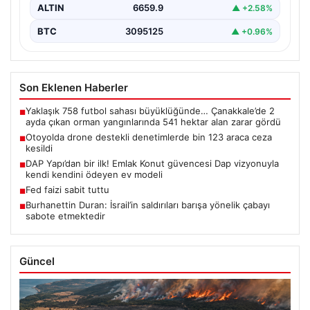
ALTIN
6659.9
▲ +2.58%
BTC
3095125
▲ +0.96%
Son Eklenen Haberler
Yaklaşık 758 futbol sahası büyüklüğünde… Çanakkale’de 2
■
ayda çıkan orman yangınlarında 541 hektar alan zarar gördü
Otoyolda drone destekli denetimlerde bin 123 araca ceza
■
kesildi
DAP Yapı’dan bir ilk! Emlak Konut güvencesi Dap vizyonuyla
■
kendi kendini ödeyen ev modeli
Fed faizi sabit tuttu
■
Burhanettin Duran: İsrail’in saldırıları barışa yönelik çabayı
■
sabote etmektedir
Güncel