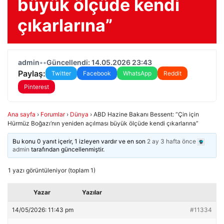
büyük ölçüde kendi
çıkarlarına”
admin
•
•
Güncellendi: 14.05.2026 23:43
Paylaş:
Twitter
Facebook
WhatsApp
Reddit
Pinterest
Ana sayfa
›
Forumlar
›
Dünya
›
ABD Hazine Bakanı Bessent: “Çin için
Hürmüz Boğazı’nın yeniden açılması büyük ölçüde kendi çıkarlarına”
Bu konu 0 yanıt içerir, 1 izleyen vardır ve en son
2 ay 3 hafta önce
admin
tarafından güncellenmiştir.
1 yazı görüntüleniyor (toplam 1)
Yazar
Yazılar
14/05/2026: 11:43 pm
#11334