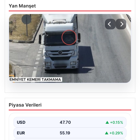
Yan Manşet
05.08.2026
DAP Yapı’dan bir ilk! Emlak Konut
Piyasa Verileri
güvencesi Dap vizyonuyla kendi
kendini ödeyen ev modeli
USD
47.70
▲ +0.15%
EUR
55.19
▲ +0.29%