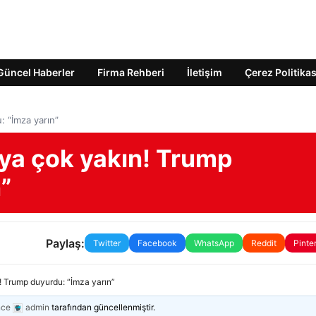
Güncel Haberler
Firma Rehberi
İletişim
Çerez Politikas
 “İmza yarın”
ya çok yakın! Trump
”
Paylaş:
Twitter
Facebook
WhatsApp
Reddit
Pinte
 Trump duyurdu: “İmza yarın”
nce
admin
tarafından güncellenmiştir.