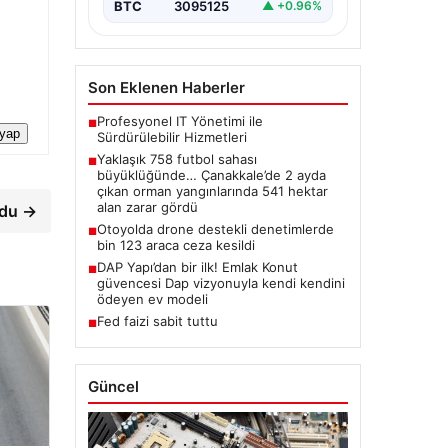
BTC
3095125
▲ +0.96%
Son Eklenen Haberler
Profesyonel IT Yönetimi ile
■
 yap
Sürdürülebilir Hizmetleri
Yaklaşık 758 futbol sahası
■
büyüklüğünde… Çanakkale’de 2 ayda
çıkan orman yangınlarında 541 hektar
alan zarar gördü
rdu →
Otoyolda drone destekli denetimlerde
■
bin 123 araca ceza kesildi
DAP Yapı’dan bir ilk! Emlak Konut
■
güvencesi Dap vizyonuyla kendi kendini
ödeyen ev modeli
Fed faizi sabit tuttu
■
Güncel