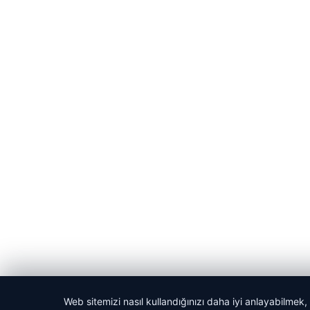
© 2026 Akbars Haber
Web sitemizi nasıl kullandığınızı daha iyi anlayabilmek,