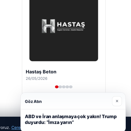
Hastaş Beton
26/05/2026
×
Göz Atın
ABD ve İran anlaşmaya çok yakın! Trump
duyurdu: “İmza yarın”
ıyoruz.
Çerez Politikamız
Reddet
Kabul Et