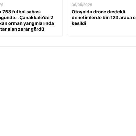
26
06/08/2026
k 758 futbol sahası
Otoyolda drone destekli
üğünde… Çanakkale’de 2
denetimlerde bin 123 araca 
kan orman yangınlarında
kesildi
tar alan zarar gördü