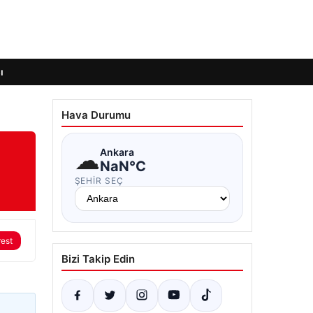
ı
Hava Durumu
☁
Ankara
NaN°C
ŞEHIR SEÇ
rest
Bizi Takip Edin