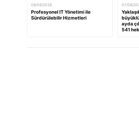
08/08/2026
07/08/20
Profesyonel IT Yönetimi ile
Yaklaşı
Sürdürülebilir Hizmetleri
büyükl
ayda çı
541 hek