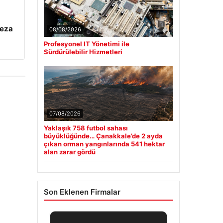
ceza
08/08/2026
Profesyonel IT Yönetimi ile
Sürdürülebilir Hizmetleri
07/08/2026
Yaklaşık 758 futbol sahası
büyüklüğünde… Çanakkale’de 2 ayda
çıkan orman yangınlarında 541 hektar
alan zarar gördü
Son Eklenen Firmalar