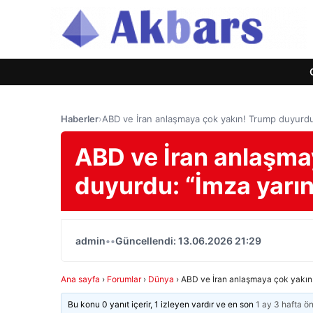
Haberler
›
ABD ve İran anlaşmaya çok yakın! Trump duyurdu:
ABD ve İran anlaşma
duyurdu: “İmza yarın
admin
•
•
Güncellendi: 13.06.2026 21:29
Ana sayfa
›
Forumlar
›
Dünya
›
ABD ve İran anlaşmaya çok yakın!
Bu konu 0 yanıt içerir, 1 izleyen vardır ve en son
1 ay 3 hafta ö