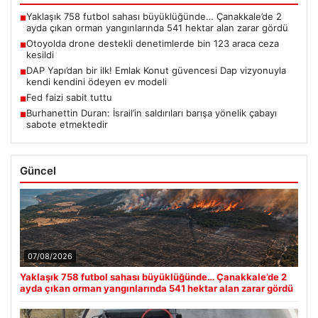
Yaklaşık 758 futbol sahası büyüklüğünde… Çanakkale’de 2
■
ayda çıkan orman yangınlarında 541 hektar alan zarar gördü
Otoyolda drone destekli denetimlerde bin 123 araca ceza
■
kesildi
DAP Yapı’dan bir ilk! Emlak Konut güvencesi Dap vizyonuyla
■
kendi kendini ödeyen ev modeli
Fed faizi sabit tuttu
■
Burhanettin Duran: İsrail’in saldırıları barışa yönelik çabayı
■
sabote etmektedir
Güncel
07/08/2026
Yaklaşık 758 futbol sahası büyüklüğünde… Çanakkale’de 2
ayda çıkan orman yangınlarında 541 hektar alan zarar gördü