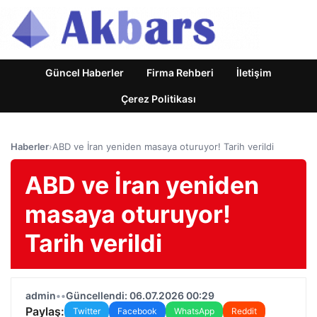
Güncel Haberler
Firma Rehberi
İletişim
Çerez Politikası
Haberler
›
ABD ve İran yeniden masaya oturuyor! Tarih verildi
ABD ve İran yeniden
masaya oturuyor!
Tarih verildi
admin
•
•
Güncellendi: 06.07.2026 00:29
Paylaş:
Twitter
Facebook
WhatsApp
Reddit