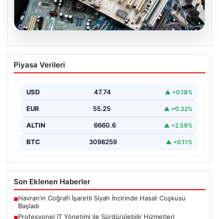
08.08.2026
Profesyonel IT Yönetimi ile
Piyasa Verileri
Sürdürülebilir Hizmetleri
Günümüzde değişen dijitalleşme ile kurumlar donanım
parklarını sürekli periyotlarla yenilemektedir. Bu
USD
47.74
▲ +0.18%
güncelleme operasyonlarında kenara…
EUR
55.25
▲ +0.32%
ALTIN
6660.6
▲ +2.59%
BTC
3098259
▲ +0.11%
Son Eklenen Haberler
Havran’ın Coğrafi İşaretli Siyah İncirinde Hasat Coşkusu
■
Başladı
Profesyonel IT Yönetimi ile Sürdürülebilir Hizmetleri
■