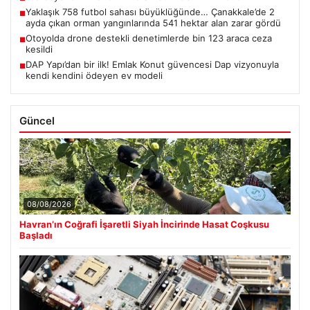
Yaklaşık 758 futbol sahası büyüklüğünde… Çanakkale’de 2
■
ayda çıkan orman yangınlarında 541 hektar alan zarar gördü
Otoyolda drone destekli denetimlerde bin 123 araca ceza
■
kesildi
DAP Yapı’dan bir ilk! Emlak Konut güvencesi Dap vizyonuyla
■
kendi kendini ödeyen ev modeli
Güncel
08/08/2026
Havran’ın Coğrafi İşaretli Siyah İncirinde Hasat Coşkusu
Başladı