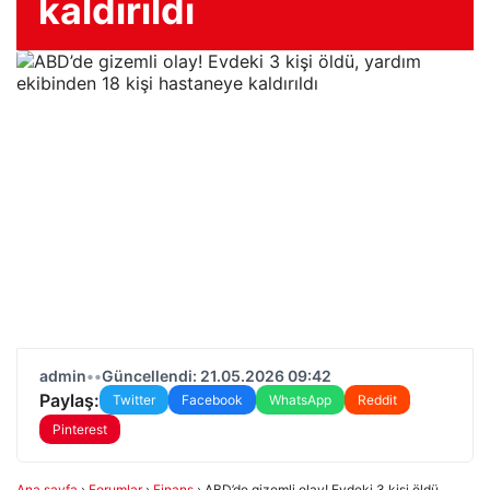
kaldırıldı
admin
•
•
Güncellendi: 21.05.2026 09:42
Paylaş:
Twitter
Facebook
WhatsApp
Reddit
Pinterest
Ana sayfa
›
Forumlar
›
Finans
›
ABD’de gizemli olay! Evdeki 3 kişi öldü,