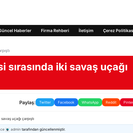
Güncel Haberler
Firma Rehberi
İletişim
Çerez Politikas
rpıştı
i sırasında iki savaş uçağı
Paylaş:
Twitter
Facebook
WhatsApp
Reddit
Pinte
i savaş uçağı çarpıştı
nce
admin
tarafından güncellenmiştir.