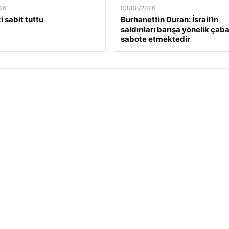
26
03/08/2026
i sabit tuttu
Burhanettin Duran: İsrail’in
saldırıları barışa yönelik çaba
sabote etmektedir