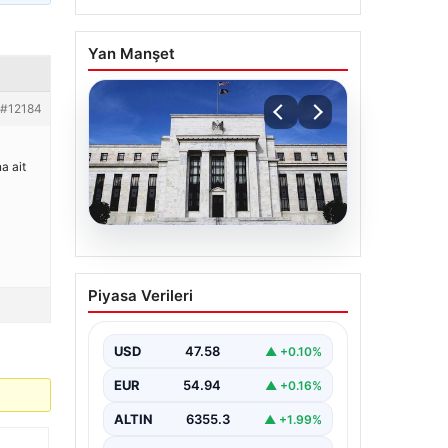
Yan Manşet
#12184
a ait
04.08.2026
Fed faizi sabit tuttu
Piyasa Verileri
USD
47.58
▲ +0.10%
EUR
54.94
▲ +0.16%
ALTIN
6355.3
▲ +1.99%