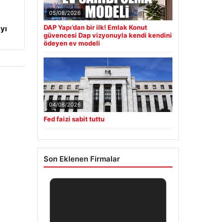
05/08/2026
DAP Yapı’dan bir ilk! Emlak Konut
yı
güvencesi Dap vizyonuyla kendi kendini
ödeyen ev modeli
04/08/2026
Fed faizi sabit tuttu
Son Eklenen Firmalar