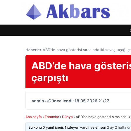
Haberler
›
ABD’de hava gösterisi sırasında iki savaş uçağı ça
ABD’de hava gösteris
çarpıştı
admin
•
•
Güncellendi: 18.05.2026 21:27
Ana sayfa
›
Forumlar
›
Dünya
›
ABD’de hava gösterisi sırasında ik
Bu konu 0 yanıt içerir, 1 izleyen vardır ve en son
2 ay 2 hafta ö