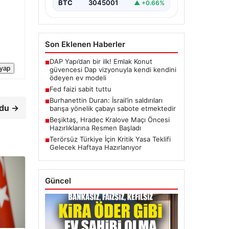
BTC
3045001
▲ +0.66%
Son Eklenen Haberler
DAP Yapı’dan bir ilk! Emlak Konut
■
 yap
güvencesi Dap vizyonuyla kendi kendini
ödeyen ev modeli
Fed faizi sabit tuttu
■
Burhanettin Duran: İsrail’in saldırıları
■
rdu →
barışa yönelik çabayı sabote etmektedir
Beşiktaş, Hradec Kralove Maçı Öncesi
■
Hazırlıklarına Resmen Başladı
Terörsüz Türkiye İçin Kritik Yasa Teklifi
■
Gelecek Haftaya Hazırlanıyor
Güncel