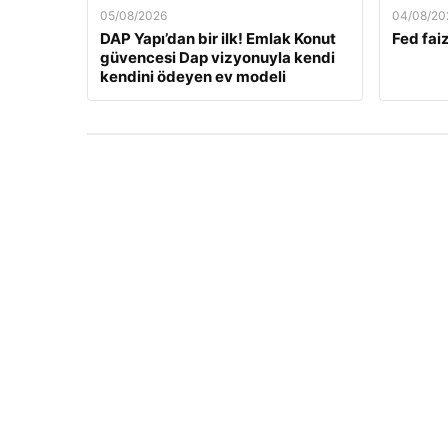
05/08/2026
04/08/20
DAP Yapı’dan bir ilk! Emlak Konut
Fed faiz
güvencesi Dap vizyonuyla kendi
kendini ödeyen ev modeli