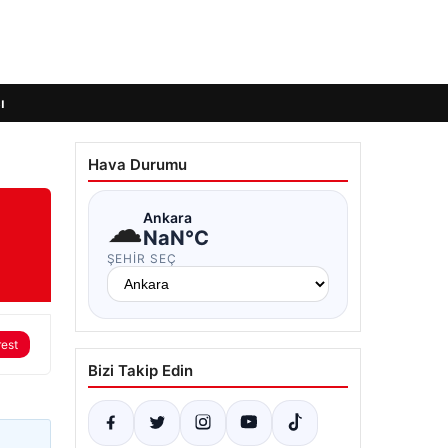
ı
Hava Durumu
☁
Ankara
NaN°C
ŞEHIR SEÇ
rest
Bizi Takip Edin