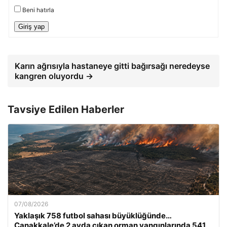
Beni hatırla
Giriş yap
Karın ağrısıyla hastaneye gitti bağırsağı neredeyse
kangren oluyordu →
Tavsiye Edilen Haberler
07/08/2026
Yaklaşık 758 futbol sahası büyüklüğünde…
Çanakkale’de 2 ayda çıkan orman yangınlarında 541