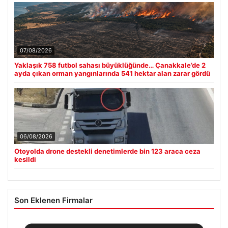
07/08/2026
Yaklaşık 758 futbol sahası büyüklüğünde… Çanakkale’de 2
ayda çıkan orman yangınlarında 541 hektar alan zarar gördü
06/08/2026
Otoyolda drone destekli denetimlerde bin 123 araca ceza
kesildi
Son Eklenen Firmalar