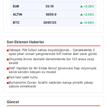
yoğun bir kontrol…
EUR
55.19
▲ +0.29%
ALTIN
6659.9
▲ +2.58%
BTC
3095125
▲ +0.96%
Son Eklenen Haberler
Yaklaşık 758 futbol sahası büyüklüğünde… Çanakkale’de 2
■
ayda çıkan orman yangınlarında 541 hektar alan zarar gördü
Otoyolda drone destekli denetimlerde bin 123 araca ceza
■
kesildi
DAP Yapı’dan bir ilk! Emlak Konut güvencesi Dap vizyonuyla
■
kendi kendini ödeyen ev modeli
Fed faizi sabit tuttu
■
Burhanettin Duran: İsrail’in saldırıları barışa yönelik çabayı
■
sabote etmektedir
Güncel