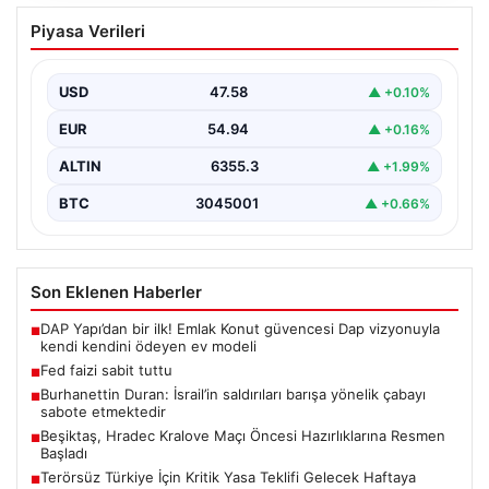
Fed faizi sabit tuttu
Piyasa Verileri
USD
47.58
▲ +0.10%
EUR
54.94
▲ +0.16%
ALTIN
6355.3
▲ +1.99%
BTC
3045001
▲ +0.66%
Son Eklenen Haberler
DAP Yapı’dan bir ilk! Emlak Konut güvencesi Dap vizyonuyla
■
kendi kendini ödeyen ev modeli
Fed faizi sabit tuttu
■
Burhanettin Duran: İsrail’in saldırıları barışa yönelik çabayı
■
sabote etmektedir
Beşiktaş, Hradec Kralove Maçı Öncesi Hazırlıklarına Resmen
■
Başladı
Terörsüz Türkiye İçin Kritik Yasa Teklifi Gelecek Haftaya
■