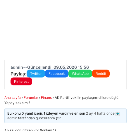
admin
•
•
Güncellendi: 09.05.2026 15:56
Paylaş:
Twitter
Facebook
WhatsApp
Reddit
Pinterest
Ana sayfa
›
Forumlar
›
Finans
›
AK Partili vekilin paylaşımı dillere düştü!
Yapay zeka mı?
Bu konu 0 yanıt içerir, 1 izleyen vardır ve en son
2 ay 4 hafta önce
admin
tarafından güncellenmiştir.
1 yazı görüntüleniyor (toplam 1)