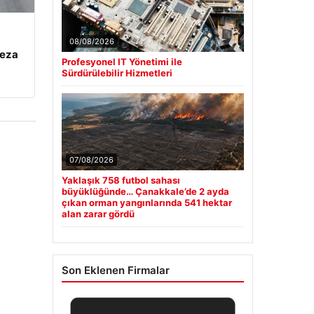
08/08/2026
ceza
Profesyonel IT Yönetimi ile
Sürdürülebilir Hizmetleri
07/08/2026
Yaklaşık 758 futbol sahası
büyüklüğünde… Çanakkale’de 2 ayda
çıkan orman yangınlarında 541 hektar
alan zarar gördü
Son Eklenen Firmalar