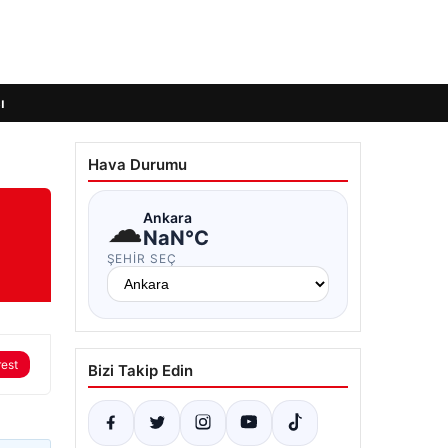
ı
Hava Durumu
☁
Ankara
NaN°C
ŞEHIR SEÇ
rest
Bizi Takip Edin