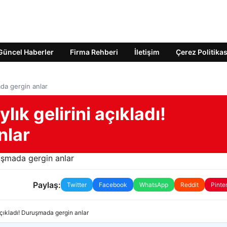
Güncel Haberler
Firma Rehberi
İletişim
Çerez Politikas
ada gergin anlar
lık gelirini açıkladı!
nlar
Paylaş:
Twitter
Facebook
WhatsApp
Reddit
Pinte
açıkladı! Duruşmada gergin anlar