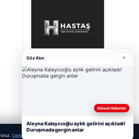
×
Göz Atın
Enes Kaplan Avukatlık Bürosu
28/04/2026
Güncel Haberler
Aleyna Kalaycıoğlu aylık gelirini açıkladı!
Duruşmada gergin anlar
ıyoruz.
Çerez Politikamız
Reddet
Kabul Et