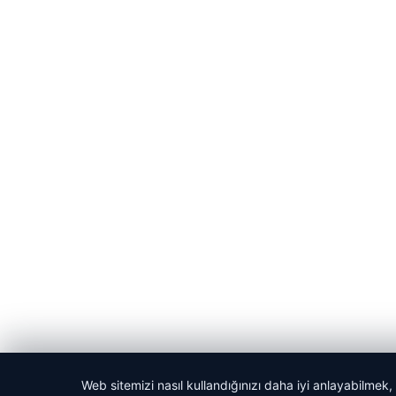
© 2026 Akbars Haber
Web sitemizi nasıl kullandığınızı daha iyi anlayabilmek,