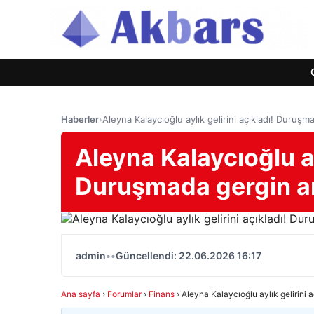
Haberler
›
Aleyna Kalaycıoğlu aylık gelirini açıkladı! Duruşm
Aleyna Kalaycıoğlu ay
Duruşmada gergin a
admin
•
•
Güncellendi: 22.06.2026 16:17
Ana sayfa
›
Forumlar
›
Finans
›
Aleyna Kalaycıoğlu aylık gelirini 