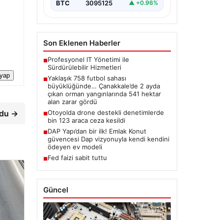
BTC
3095125
▲ +0.96%
Son Eklenen Haberler
Profesyonel IT Yönetimi ile
■
Sürdürülebilir Hizmetleri
 yap
Yaklaşık 758 futbol sahası
■
büyüklüğünde… Çanakkale’de 2 ayda
çıkan orman yangınlarında 541 hektar
alan zarar gördü
Otoyolda drone destekli denetimlerde
rdu →
■
bin 123 araca ceza kesildi
DAP Yapı’dan bir ilk! Emlak Konut
■
güvencesi Dap vizyonuyla kendi kendini
ödeyen ev modeli
Fed faizi sabit tuttu
■
Güncel