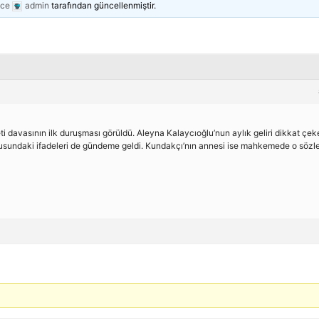
nce
admin
tarafından güncellenmiştir.
 davasının ilk duruşması görüldü. Aleyna Kalaycıoğlu’nun aylık geliri dikkat çe
gusundaki ifadeleri de gündeme geldi. Kundakçı’nın annesi ise mahkemede o sözl