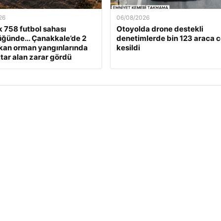
26
06/08/2026
k 758 futbol sahası
Otoyolda drone destekli
üğünde… Çanakkale’de 2
denetimlerde bin 123 araca 
kan orman yangınlarında
kesildi
tar alan zarar gördü