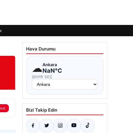
ı
Hava Durumu
☁
Ankara
NaN°C
ŞEHIR SEÇ
rest
Bizi Takip Edin