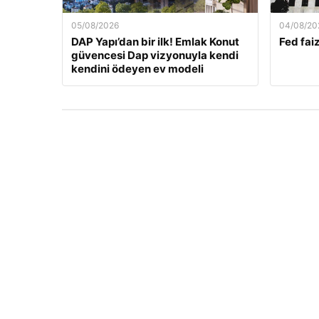
05/08/2026
04/08/20
DAP Yapı’dan bir ilk! Emlak Konut
Fed faiz
güvencesi Dap vizyonuyla kendi
kendini ödeyen ev modeli