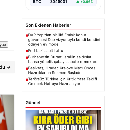
BTC
3045001
▲ +0.66%
Son Eklenen Haberler
DAP Yapı’dan bir ilk! Emlak Konut
■
güvencesi Dap vizyonuyla kendi kendini
ödeyen ev modeli
 yap
Fed faizi sabit tuttu
■
Burhanettin Duran: İsrail’in saldırıları
■
barışa yönelik çabayı sabote etmektedir
rdu →
Beşiktaş, Hradec Kralove Maçı Öncesi
■
Hazırlıklarına Resmen Başladı
Terörsüz Türkiye İçin Kritik Yasa Teklifi
■
Gelecek Haftaya Hazırlanıyor
Güncel