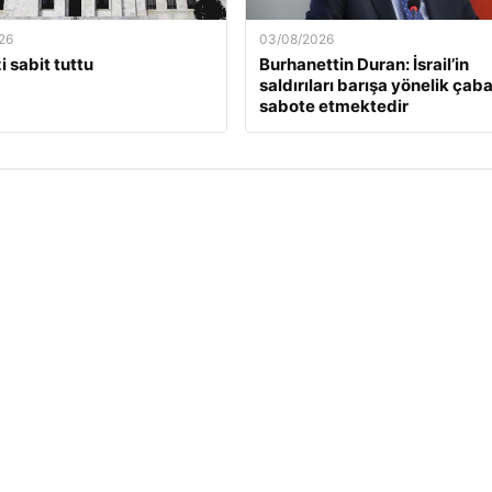
26
03/08/2026
i sabit tuttu
Burhanettin Duran: İsrail’in
saldırıları barışa yönelik çaba
sabote etmektedir