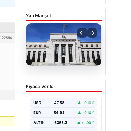
Yan Manşet
#22860
04.08.2026
Fed faizi sabit tuttu
Piyasa Verileri
USD
47.58
▲ +0.10%
EUR
54.94
▲ +0.16%
ALTIN
6355.3
▲ +1.99%