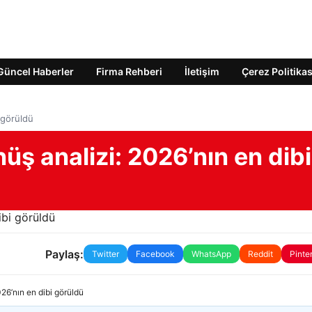
Güncel Haberler
Firma Rehberi
İletişim
Çerez Politikas
 görüldü
üş analizi: 2026’nın en dibi
Paylaş:
Twitter
Facebook
WhatsApp
Reddit
Pinte
26’nın en dibi görüldü