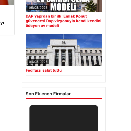
05/08/2026
DAP Yapı’dan bir ilk! Emlak Konut
güvencesi Dap vizyonuyla kendi kendini
yı
ödeyen ev modeli
04/08/2026
Fed faizi sabit tuttu
Son Eklenen Firmalar