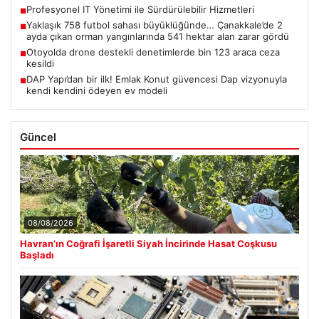
Profesyonel IT Yönetimi ile Sürdürülebilir Hizmetleri
■
Yaklaşık 758 futbol sahası büyüklüğünde… Çanakkale’de 2
■
ayda çıkan orman yangınlarında 541 hektar alan zarar gördü
Otoyolda drone destekli denetimlerde bin 123 araca ceza
■
kesildi
DAP Yapı’dan bir ilk! Emlak Konut güvencesi Dap vizyonuyla
■
kendi kendini ödeyen ev modeli
Güncel
08/08/2026
Havran’ın Coğrafi İşaretli Siyah İncirinde Hasat Coşkusu
Başladı