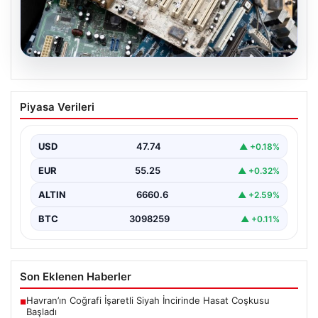
08.08.2026
Profesyonel IT Yönetimi ile
Piyasa Verileri
Sürdürülebilir Hizmetleri
Günümüzde değişen dijitalleşme ile kurumlar donanım
parklarını sürekli periyotlarla yenilemektedir. Bu
USD
47.74
▲ +0.18%
güncelleme operasyonlarında kenara…
EUR
55.25
▲ +0.32%
ALTIN
6660.6
▲ +2.59%
BTC
3098259
▲ +0.11%
Son Eklenen Haberler
Havran’ın Coğrafi İşaretli Siyah İncirinde Hasat Coşkusu
■
Başladı