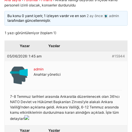
personeli izinli olacak, konserler durduruldu
Bu konu 0 yanıt içerir, 1 izleyen vardır ve en son
2 ay önce
admin
tarafından güncellenmiştir.
1 yazı görüntüleniyor (toplam 1)
Yazar
Yazılar
05/06/2026: 1:45 am
#15944
admin
Anahtar yönetici
7-8 Temmuz tarihleri arasında Ankara’da düzenlenecek olan 36’ncı
NATO Devlet ve Hükümet Başkanları Zirvesi’yle alakalı Ankara
Valiliği’nden açıklama geldi. Ankara Valiliği, 6-12 Temmuz arasında
kamu etkinliklerinin durdurulması kararı alındığını açıkladı. İşte tüm
detaylar!
Yazar
Yazılar