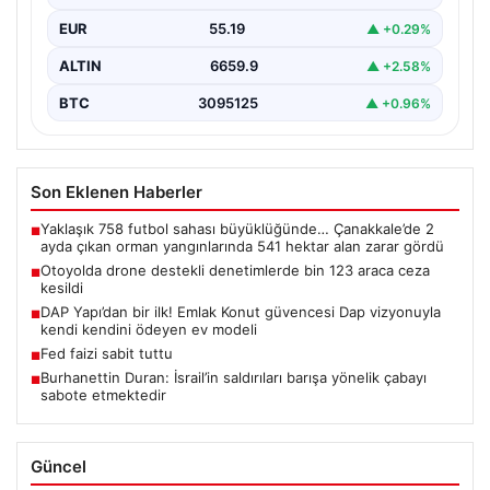
yoğun bir kontrol…
EUR
55.19
▲ +0.29%
ALTIN
6659.9
▲ +2.58%
BTC
3095125
▲ +0.96%
Son Eklenen Haberler
Yaklaşık 758 futbol sahası büyüklüğünde… Çanakkale’de 2
■
ayda çıkan orman yangınlarında 541 hektar alan zarar gördü
Otoyolda drone destekli denetimlerde bin 123 araca ceza
■
kesildi
DAP Yapı’dan bir ilk! Emlak Konut güvencesi Dap vizyonuyla
■
kendi kendini ödeyen ev modeli
Fed faizi sabit tuttu
■
Burhanettin Duran: İsrail’in saldırıları barışa yönelik çabayı
■
sabote etmektedir
Güncel