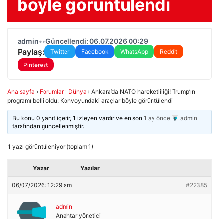
böyle görüntülendi
admin
•
•
Güncellendi: 06.07.2026 00:29
Paylaş:
Twitter
Facebook
WhatsApp
Reddit
Pinterest
Ana sayfa
›
Forumlar
›
Dünya
›
Ankara’da NATO hareketliliği! Trump’ın
programı belli oldu: Konvoyundaki araçlar böyle görüntülendi
Bu konu 0 yanıt içerir, 1 izleyen vardır ve en son
1 ay önce
admin
tarafından güncellenmiştir.
1 yazı görüntüleniyor (toplam 1)
Yazar
Yazılar
06/07/2026: 12:29 am
#22385
admin
Anahtar yönetici