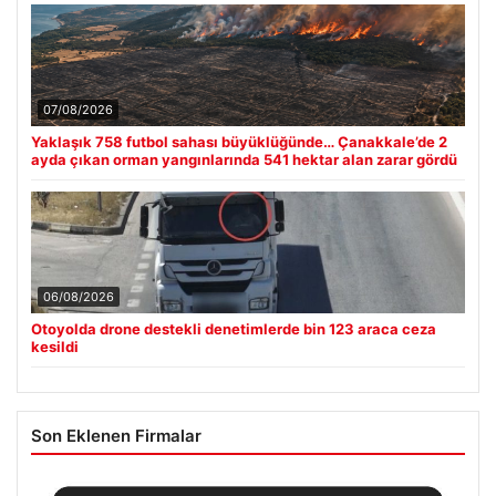
07/08/2026
Yaklaşık 758 futbol sahası büyüklüğünde… Çanakkale’de 2
ayda çıkan orman yangınlarında 541 hektar alan zarar gördü
06/08/2026
Otoyolda drone destekli denetimlerde bin 123 araca ceza
kesildi
Son Eklenen Firmalar