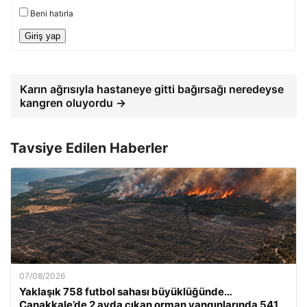
Beni hatırla
Giriş yap
Karın ağrısıyla hastaneye gitti bağırsağı neredeyse
kangren oluyordu →
Tavsiye Edilen Haberler
07/08/2026
Yaklaşık 758 futbol sahası büyüklüğünde…
Çanakkale’de 2 ayda çıkan orman yangınlarında 541