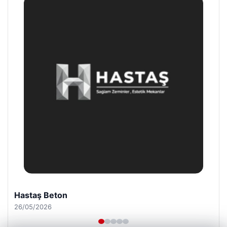
Enes Kaplan Avukatlık Bürosu
28/04/2026