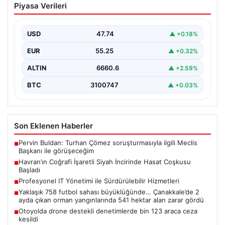
Piyasa Verileri
İncirinde Hasat Coşkusu Başladı
Balıkesir'in Havran ilçesine özgü, coğrafi işaret tescili
almış siyah incirlerin hasat dönemi resmi olarak…
USD
47.74
▲ +0.18%
EUR
55.25
▲ +0.32%
ALTIN
6660.6
▲ +2.59%
BTC
3100747
▲ +0.03%
Son Eklenen Haberler
Pervin Buldan: Turhan Çömez soruşturmasıyla ilgili Meclis
■
Başkanı ile görüşeceğim
Havran’ın Coğrafi İşaretli Siyah İncirinde Hasat Coşkusu
■
Başladı
Profesyonel IT Yönetimi ile Sürdürülebilir Hizmetleri
■
Yaklaşık 758 futbol sahası büyüklüğünde… Çanakkale’de 2
■
ayda çıkan orman yangınlarında 541 hektar alan zarar gördü
Otoyolda drone destekli denetimlerde bin 123 araca ceza
■
kesildi