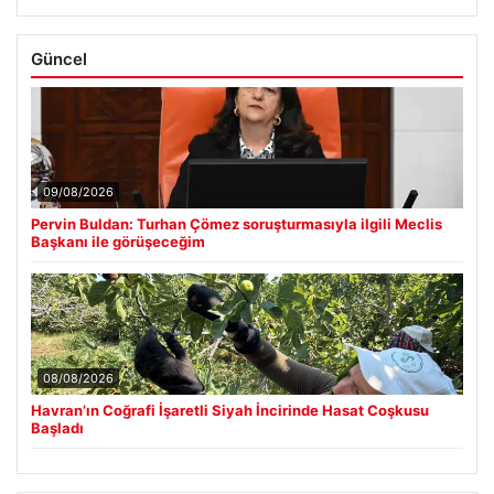
Güncel
09/08/2026
Pervin Buldan: Turhan Çömez soruşturmasıyla ilgili Meclis
Başkanı ile görüşeceğim
08/08/2026
Havran’ın Coğrafi İşaretli Siyah İncirinde Hasat Coşkusu
Başladı