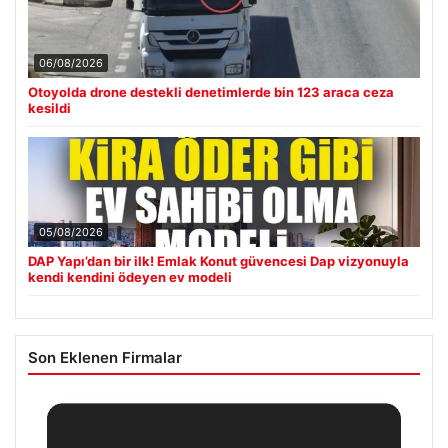
06/08/2026
Otoyolda drone destekli denetimlerde bin 123 araca ceza
kesildi
05/08/2026
DAP Yapı’dan bir ilk! Emlak Konut güvencesi Dap vizyonuyla
kendi kendini ödeyen ev modeli
Son Eklenen Firmalar