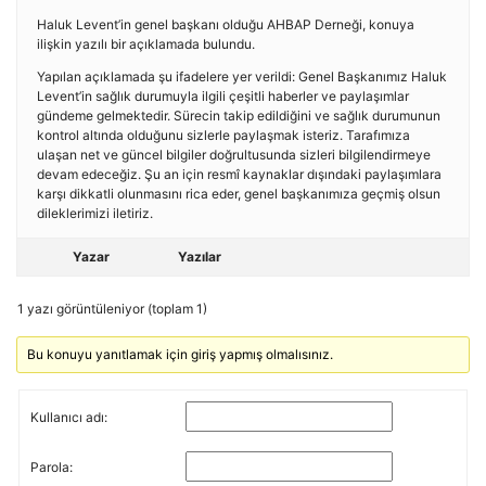
Haluk Levent’in genel başkanı olduğu AHBAP Derneği, konuya
ilişkin yazılı bir açıklamada bulundu.
Yapılan açıklamada şu ifadelere yer verildi: Genel Başkanımız Haluk
Levent’in sağlık durumuyla ilgili çeşitli haberler ve paylaşımlar
gündeme gelmektedir. Sürecin takip edildiğini ve sağlık durumunun
kontrol altında olduğunu sizlerle paylaşmak isteriz. Tarafımıza
ulaşan net ve güncel bilgiler doğrultusunda sizleri bilgilendirmeye
devam edeceğiz. Şu an için resmî kaynaklar dışındaki paylaşımlara
karşı dikkatli olunmasını rica eder, genel başkanımıza geçmiş olsun
dileklerimizi iletiriz.
Yazar
Yazılar
1 yazı görüntüleniyor (toplam 1)
Bu konuyu yanıtlamak için giriş yapmış olmalısınız.
Kullanıcı adı:
Parola: