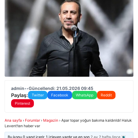
admin
•
•
Güncellendi: 21.05.2026 09:45
Paylaş:
Twitter
Facebook
WhatsApp
Reddit
Pinterest
Ana sayfa
›
Forumlar
›
Magazin
›
Apar topar yoğun bakıma kaldırıldı! Haluk
Levent’ten haber var
Bu konu 0 yanıt içerir, 1 izleyen vardır ve en son
2 ay 2 hafta önce