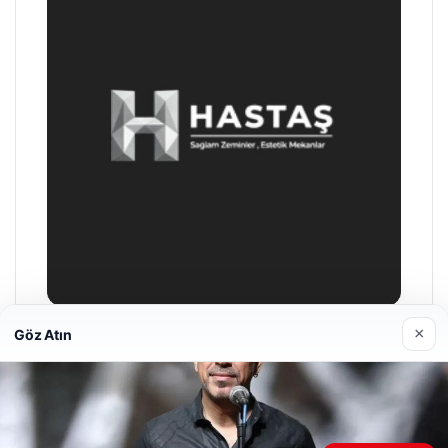
×
Göz Atın
Enes Kaplan Avukatlık Bürosu
28/04/2026