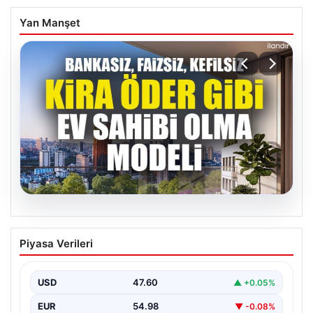
Yan Manşet
05.08.2026
DAP Yapı’dan bir ilk! Emlak Konut
Piyasa Verileri
güvencesi Dap vizyonuyla kendi
kendini ödeyen ev modeli
USD
47.60
▲ +0.05%
EUR
54.98
▼ -0.08%