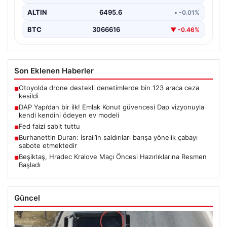
ALTIN
6495.6
• -0.01%
BTC
3066616
▼ -0.46%
Son Eklenen Haberler
Otoyolda drone destekli denetimlerde bin 123 araca ceza
■
kesildi
DAP Yapı’dan bir ilk! Emlak Konut güvencesi Dap vizyonuyla
■
kendi kendini ödeyen ev modeli
Fed faizi sabit tuttu
■
Burhanettin Duran: İsrail’in saldırıları barışa yönelik çabayı
■
sabote etmektedir
Beşiktaş, Hradec Kralove Maçı Öncesi Hazırlıklarına Resmen
■
Başladı
Güncel