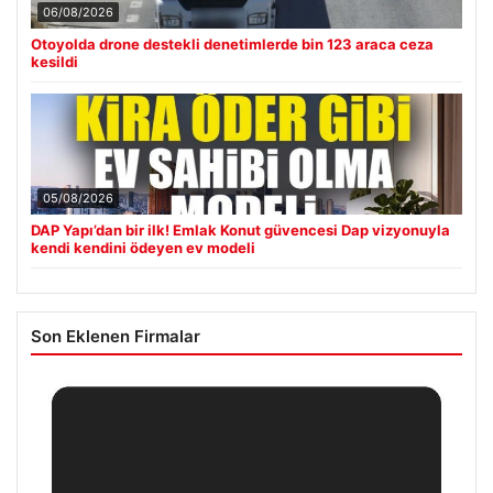
06/08/2026
Otoyolda drone destekli denetimlerde bin 123 araca ceza
kesildi
05/08/2026
DAP Yapı’dan bir ilk! Emlak Konut güvencesi Dap vizyonuyla
kendi kendini ödeyen ev modeli
Son Eklenen Firmalar