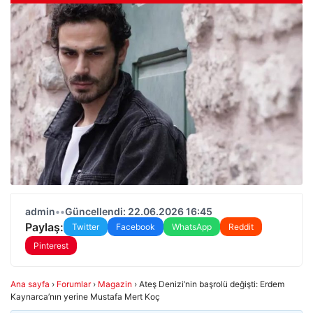
admin
•
•
Güncellendi: 22.06.2026 16:45
Paylaş:
Twitter
Facebook
WhatsApp
Reddit
Pinterest
Ana sayfa
›
Forumlar
›
Magazin
›
Ateş Denizi’nin başrolü değişti: Erdem
Kaynarca’nın yerine Mustafa Mert Koç