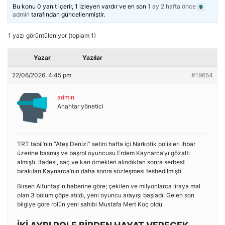
Bu konu 0 yanıt içerir, 1 izleyen vardır ve en son
1 ay 2 hafta önce
admin
tarafından güncellenmiştir.
1 yazı görüntüleniyor (toplam 1)
Yazar
Yazılar
22/06/2026: 4:45 pm
#19654
admin
Anahtar yönetici
TRT tabii’nin “Ateş Denizi” setini hafta içi Narkotik polisleri ihbar
üzerine basmış ve başrol oyuncusu Erdem Kaynarca’yı gözaltı
almıştı. İfadesi, saç ve kan örnekleri alındıktan sonra serbest
bırakılan Kaynarca’nın daha sonra sözleşmesi feshedilmişti.
Birsen Altuntaş’ın haberine göre; çekilen ve milyonlarca liraya mal
olan 3 bölüm çöpe atıldı, yeni oyuncu arayışı başladı. Gelen son
bilgiye göre rolün yeni sahibi Mustafa Mert Koç oldu.