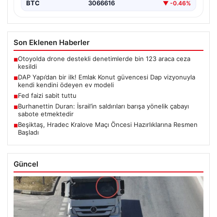
BTC
3066616
▼ -0.46%
Son Eklenen Haberler
Otoyolda drone destekli denetimlerde bin 123 araca ceza
■
kesildi
DAP Yapı’dan bir ilk! Emlak Konut güvencesi Dap vizyonuyla
■
kendi kendini ödeyen ev modeli
Fed faizi sabit tuttu
■
Burhanettin Duran: İsrail’in saldırıları barışa yönelik çabayı
■
sabote etmektedir
Beşiktaş, Hradec Kralove Maçı Öncesi Hazırlıklarına Resmen
■
Başladı
Güncel