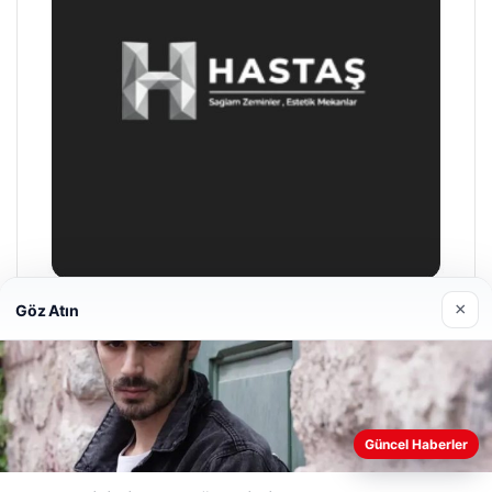
×
Göz Atın
Enes Kaplan Avukatlık Bürosu
28/04/2026
Web sitemizi nasıl kullandığınızı daha iyi anlayabilmek,
Güncel Haberler
deneyiminizi kişiselleştirmek ve geliştirmek amacıyla çerezler
kullanıyoruz.
Çerez Politikamız