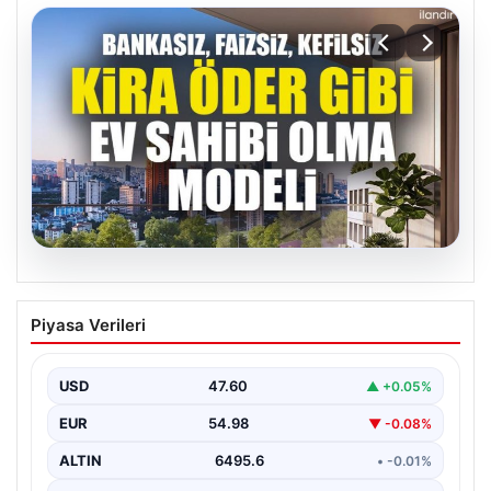
05.08.2026
DAP Yapı’dan bir ilk! Emlak Konut
Piyasa Verileri
güvencesi Dap vizyonuyla kendi
kendini ödeyen ev modeli
USD
47.60
▲ +0.05%
EUR
54.98
▼ -0.08%
ALTIN
6495.6
• -0.01%