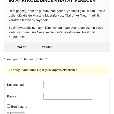
İKİ AYRI ROLE BİRDEN HAYAT VERECEK
Hem geçmiş, hem de günümüzde geçen, yapımcılığını Özhan Eren’in
üstlendiği dizide Mustafa Mustafa Koç, “Galip” ve “Nezih” adlı iki
karakteri birden oynayacak.
Beşir Ayvazoğlu’nun aynı isimli romanından uyarlanan dizinin başrol
kadın oyuncusu ise Neva ve Devran’a hayat veren Hazal Filiz
Küçükköse…
Yazar
Yazılar
1 yazı görüntüleniyor (toplam 1)
Bu konuyu yanıtlamak için giriş yapmış olmalısınız.
Kullanıcı adı:
Parola:
Beni hatırla