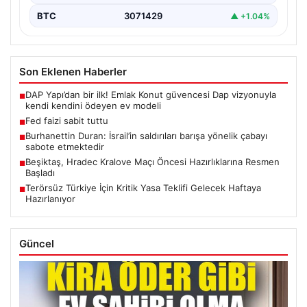
BTC
3071429
▲ +1.04%
Son Eklenen Haberler
DAP Yapı’dan bir ilk! Emlak Konut güvencesi Dap vizyonuyla
■
kendi kendini ödeyen ev modeli
Fed faizi sabit tuttu
■
Burhanettin Duran: İsrail’in saldırıları barışa yönelik çabayı
■
sabote etmektedir
Beşiktaş, Hradec Kralove Maçı Öncesi Hazırlıklarına Resmen
■
Başladı
Terörsüz Türkiye İçin Kritik Yasa Teklifi Gelecek Haftaya
■
Hazırlanıyor
Güncel