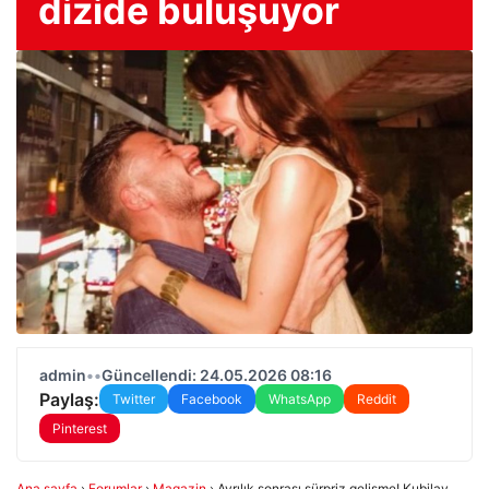
dizide buluşuyor
admin
•
•
Güncellendi: 24.05.2026 08:16
Paylaş:
Twitter
Facebook
WhatsApp
Reddit
Pinterest
Ana sayfa
›
Forumlar
›
Magazin
›
Ayrılık sonrası sürpriz gelişme! Kubilay