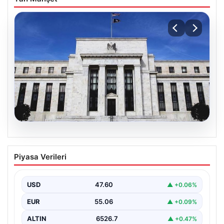
04.08.2026
Fed faizi sabit tuttu
Piyasa Verileri
USD
47.60
▲ +0.06%
EUR
55.06
▲ +0.09%
ALTIN
6526.7
▲ +0.47%