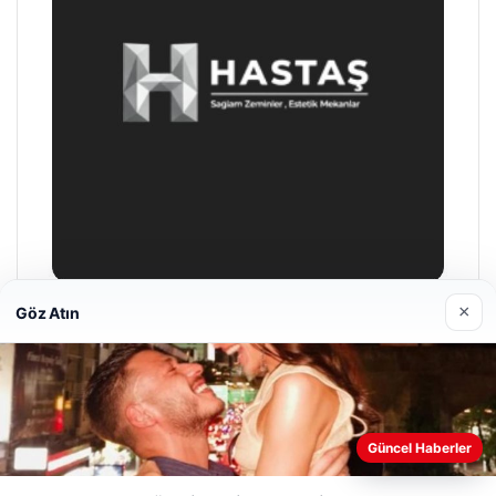
×
Göz Atın
Enes Kaplan Avukatlık Bürosu
28/04/2026
Web sitemizi nasıl kullandığınızı daha iyi anlayabilmek,
Güncel Haberler
deneyiminizi kişiselleştirmek ve geliştirmek amacıyla çerezler
kullanıyoruz.
Çerez Politikamız