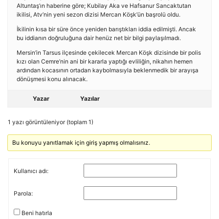
Altuntaş’ın haberine göre; Kubilay Aka ve Hafsanur Sancaktutan
ikilisi, Atv’nin yeni sezon dizisi Mercan Köşk’ün başrolü oldu.
İkilinin kısa bir süre önce yeniden barıştıkları iddia edilmişti. Ancak
bu iddianın doğruluğuna dair henüz net bir bilgi paylaşılmadı.
Mersin’in Tarsus ilçesinde çekilecek Mercan Köşk dizisinde bir polis
kızı olan Cemre’nin ani bir kararla yaptığı evliliğin, nikahın hemen
ardından kocasının ortadan kaybolmasıyla beklenmedik bir arayışa
dönüşmesi konu alınacak.
Yazar
Yazılar
1 yazı görüntüleniyor (toplam 1)
Bu konuyu yanıtlamak için giriş yapmış olmalısınız.
Kullanıcı adı:
Parola:
Beni hatırla