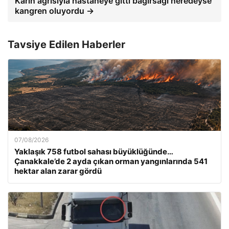
Karın ağrısıyla hastaneye gitti bağırsağı neredeyse
kangren oluyordu →
Tavsiye Edilen Haberler
07/08/2026
Yaklaşık 758 futbol sahası büyüklüğünde…
Çanakkale’de 2 ayda çıkan orman yangınlarında 541
hektar alan zarar gördü