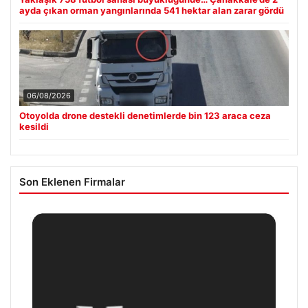
ayda çıkan orman yangınlarında 541 hektar alan zarar gördü
06/08/2026
Otoyolda drone destekli denetimlerde bin 123 araca ceza
kesildi
Son Eklenen Firmalar