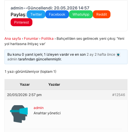
admin
•
•
Güncellendi: 20.05.2026 14:57
Paylaş:
Twitter
Facebook
WhatsApp
Reddit
Pinterest
Ana sayfa
›
Forumlar
›
Politika
›
Bahçeli’den ses getirecek yeni çıkış: ‘Yeni
yol haritasına ihtiyaç var’
Bu konu 0 yanıt içerir, 1 izleyen vardır ve en son
2 ay 2 hafta önce
admin
tarafından güncellenmiştir.
1 yazı görüntüleniyor (toplam 1)
Yazar
Yazılar
20/05/2026: 2:57 pm
#12546
admin
Anahtar yönetici