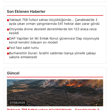
Son Eklenen Haberler
Yaklaşık 758 futbol sahası büyüklüğünde… Çanakkale’de 2
■
ayda çıkan orman yangınlarında 541 hektar alan zarar gördü
Otoyolda drone destekli denetimlerde bin 123 araca ceza
■
kesildi
DAP Yapı’dan bir ilk! Emlak Konut güvencesi Dap vizyonuyla
■
kendi kendini ödeyen ev modeli
Fed faizi sabit tuttu
■
Burhanettin Duran: İsrail’in saldırıları barışa yönelik çabayı
■
sabote etmektedir
Güncel
07/08/2026
Yaklaşık 758 futbol sahası büyüklüğünde… Çanakkale’de 2