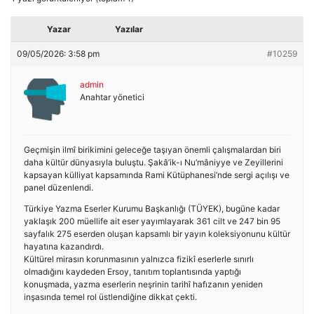
Yazar
Yazılar
09/05/2026: 3:58 pm
#10259
admin
Anahtar yönetici
Geçmişin ilmî birikimini geleceğe taşıyan önemli çalışmalardan biri
daha kültür dünyasıyla buluştu. Şakâ’ik-ı Nu‘mâniyye ve Zeyillerini
kapsayan külliyat kapsamında Rami Kütüphanesi’nde sergi açılışı ve
panel düzenlendi.
Türkiye Yazma Eserler Kurumu Başkanlığı (TÜYEK), bugüne kadar
yaklaşık 200 müellife ait eser yayımlayarak 361 cilt ve 247 bin 95
sayfalık 275 eserden oluşan kapsamlı bir yayın koleksiyonunu kültür
hayatına kazandırdı.
Kültürel mirasın korunmasının yalnızca fizikî eserlerle sınırlı
olmadığını kaydeden Ersoy, tanıtım toplantısında yaptığı
konuşmada, yazma eserlerin neşrinin tarihî hafızanın yeniden
inşasında temel rol üstlendiğine dikkat çekti.