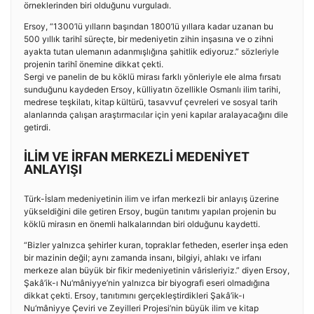
örneklerinden biri olduğunu vurguladı.
Ersoy, “1300’lü yılların başından 1800’lü yıllara kadar uzanan bu
500 yıllık tarihî süreçte, bir medeniyetin zihin inşasına ve o zihni
ayakta tutan ulemanın adanmışlığına şahitlik ediyoruz.” sözleriyle
projenin tarihî önemine dikkat çekti.
Sergi ve panelin de bu köklü mirası farklı yönleriyle ele alma fırsatı
sunduğunu kaydeden Ersoy, külliyatın özellikle Osmanlı ilim tarihi,
medrese teşkilatı, kitap kültürü, tasavvuf çevreleri ve sosyal tarih
alanlarında çalışan araştırmacılar için yeni kapılar aralayacağını dile
getirdi.
İLİM VE İRFAN MERKEZLİ MEDENİYET
ANLAYIŞI
Türk-İslam medeniyetinin ilim ve irfan merkezli bir anlayış üzerine
yükseldiğini dile getiren Ersoy, bugün tanıtımı yapılan projenin bu
köklü mirasın en önemli halkalarından biri olduğunu kaydetti.
“Bizler yalnızca şehirler kuran, topraklar fetheden, eserler inşa eden
bir mazinin değil; aynı zamanda insanı, bilgiyi, ahlakı ve irfanı
merkeze alan büyük bir fikir medeniyetinin vârisleriyiz.” diyen Ersoy,
Şakâ’ik-ı Nu‘mâniyye’nin yalnızca bir biyografi eseri olmadığına
dikkat çekti. Ersoy, tanıtımını gerçekleştirdikleri Şakâ’ik-ı
Nu‘mâniyye Çeviri ve Zeyilleri Projesi’nin büyük ilim ve kitap