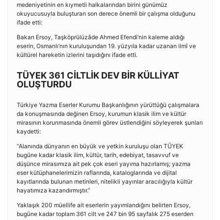
medeniyetinin en kıymetli halkalarından birini günümüz
okuyucusuyla buluşturan son derece önemli bir çalışma olduğunu
ifade etti:
Bakan Ersoy, Taşköprülüzâde Ahmed Efendi’nin kaleme aldığı
eserin, Osmanlı’nın kuruluşundan 19. yüzyıla kadar uzanan ilmî ve
kültürel hareketin izlerini taşıdığını ifade etti.
TÜYEK 361 CİLTLİK DEV BİR KÜLLİYAT
OLUŞTURDU
Türkiye Yazma Eserler Kurumu Başkanlığının yürüttüğü çalışmalara
da konuşmasında değinen Ersoy, kurumun klasik ilim ve kültür
mirasının korunmasında önemli görev üstlendiğini söyleyerek şunları
kaydetti:
“Alanında dünyanın en büyük ve yetkin kuruluşu olan TÜYEK
bugüne kadar klasik ilim, kültür, tarih, edebiyat, tasavvuf ve
düşünce mirasımıza ait pek çok eseri yayıma hazırlamış; yazma
eser kütüphanelerimizin raflarında, kataloglarında ve dijital
kayıtlarında bulunan metinleri, nitelikli yayınlar aracılığıyla kültür
hayatımıza kazandırmıştır.”
Yaklaşık 200 müellife ait eserlerin yayımlandığını belirten Ersoy,
bugüne kadar toplam 361 cilt ve 247 bin 95 sayfalık 275 eserden