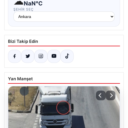
☁
NaN°C
ŞEHIR SEÇ
Bizi Takip Edin
Yan Manşet