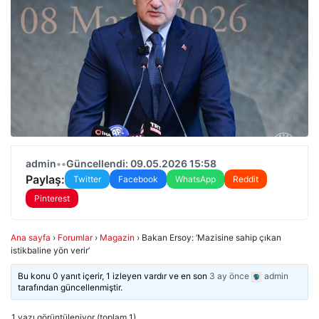
admin
•
•
Güncellendi: 09.05.2026 15:58
Paylaş:
Twitter
Facebook
WhatsApp
Reddit
Pinterest
Ana sayfa
›
Forumlar
›
Magazin
›
Bakan Ersoy: ‘Mazisine sahip çıkan
istikbaline yön verir’
Bu konu 0 yanıt içerir, 1 izleyen vardır ve en son
3 ay önce
admin
tarafından güncellenmiştir.
1 yazı görüntüleniyor (toplam 1)