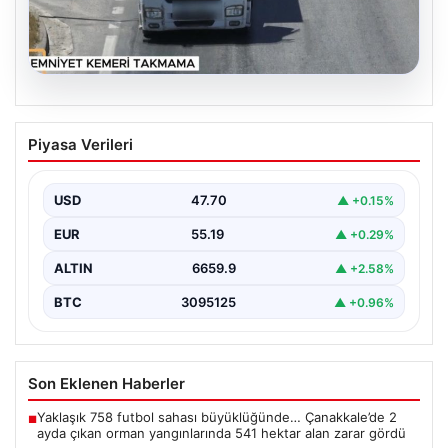
06.08.2026
Otoyolda drone destekli denetimlerde
Piyasa Verileri
bin 123 araca ceza kesildi
Gaziantep’te Temmuz ayı boyunca jandarma ekiplerinin
sürdürdüğü drone destekli otoyol denetimlerinde
USD
47.70
▲ +0.15%
yoğun bir kontrol…
EUR
55.19
▲ +0.29%
ALTIN
6659.9
▲ +2.58%
BTC
3095125
▲ +0.96%
Son Eklenen Haberler
Yaklaşık 758 futbol sahası büyüklüğünde… Çanakkale’de 2
■
ayda çıkan orman yangınlarında 541 hektar alan zarar gördü