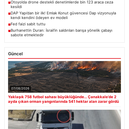
Otoyolda drone destekli denetimlerde bin 123 araca ceza
■
kesildi
DAP Yapı’dan bir ilk! Emlak Konut güvencesi Dap vizyonuyla
■
kendi kendini ödeyen ev modeli
Fed faizi sabit tuttu
■
Burhanettin Duran: İsrail’in saldırıları barışa yönelik çabayı
■
sabote etmektedir
Güncel
07/08/2026
Yaklaşık 758 futbol sahası büyüklüğünde… Çanakkale’de 2
ayda çıkan orman yangınlarında 541 hektar alan zarar gördü