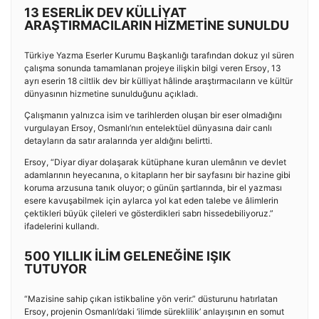
13 ESERLİK DEV KÜLLİYAT
ARAŞTIRMACILARIN HİZMETİNE SUNULDU
Türkiye Yazma Eserler Kurumu Başkanlığı tarafından dokuz yıl süren
çalışma sonunda tamamlanan projeye ilişkin bilgi veren Ersoy, 13
ayrı eserin 18 ciltlik dev bir külliyat hâlinde araştırmacıların ve kültür
dünyasının hizmetine sunulduğunu açıkladı.
Çalışmanın yalnızca isim ve tarihlerden oluşan bir eser olmadığını
vurgulayan Ersoy, Osmanlı’nın entelektüel dünyasına dair canlı
detayların da satır aralarında yer aldığını belirtti.
Ersoy, “Diyar diyar dolaşarak kütüphane kuran ulemânın ve devlet
adamlarının heyecanına, o kitapların her bir sayfasını bir hazine gibi
koruma arzusuna tanık oluyor; o günün şartlarında, bir el yazması
esere kavuşabilmek için aylarca yol kat eden talebe ve âlimlerin
çektikleri büyük çileleri ve gösterdikleri sabrı hissedebiliyoruz.”
ifadelerini kullandı.
500 YILLIK İLİM GELENEĞİNE IŞIK
TUTUYOR
“Mazisine sahip çıkan istikbaline yön verir.” düsturunu hatırlatan
Ersoy, projenin Osmanlı’daki ‘ilimde süreklilik’ anlayışının en somut