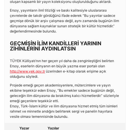
oluşan kapsamlı bir yayın koleksiyonu oluşturulduğunu aktardı.
Ersoy, yayımların ilmî titizliği ve baskı kalitesiyle uluslararası
çevrelerde de takdir gördüğünü ifade ederek “Bu yayınlar sadece
geçmişe dönük bir arşiv çalışması değil, aynı zamanda bugünün ilim
dünyasına sağlam kaynaklar sunan stratejik bir kültür hizmetidir.”
değerlendirmesinde bulundu.
GEÇMİŞİN İLİM KANDİLLERİ YARININ
ZİHİNLERİNİ AYDINLATSIN
TÜYEK Külliyatı’nın her geçen yıl daha da zenginleştiğini belirten
Ersoy, eserlerin dünyanın en büyük yazma eser portalı olan
http://www.yek.gov.tr
üzerinden e-kitap olarak erişime açık
olduğunu söyledi.
Projede emeği geçen akademisyenlere, mütercimlere ve yayın
ekibine teşekkür eden Ersoy, “Bu emekler sadece bugünün değil,
geleceğin ilim dünyasına da bırakılmış kalıcı hizmetlerdir.” sözleriyle
emeği geçenlere teşekkür etti.
Ersoy, Türk-İslam kültür ve ilim dünyasına hizmet etmiş tüm isimleri
rahmet ve minnetle andığını belirterek sergi ve panelin hayırlara
vesile olması temennisinde bulundu.
Yazar
Yazılar