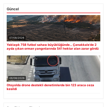
Güncel
07/08/2026
Yaklaşık 758 futbol sahası büyüklüğünde… Çanakkale’de 2
ayda çıkan orman yangınlarında 541 hektar alan zarar gördü
06/08/2026
Otoyolda drone destekli denetimlerde bin 123 araca ceza
kesildi