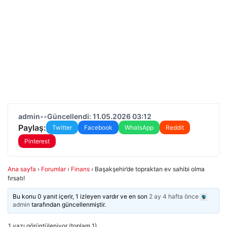
admin
•
•
Güncellendi: 11.05.2026 03:12
Paylaş:
Twitter
Facebook
WhatsApp
Reddit
Pinterest
Ana sayfa
›
Forumlar
›
Finans
›
Başakşehir’de topraktan ev sahibi olma
fırsatı!
Bu konu 0 yanıt içerir, 1 izleyen vardır ve en son
2 ay 4 hafta önce
admin
tarafından güncellenmiştir.
1 yazı görüntüleniyor (toplam 1)