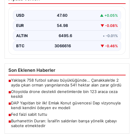
bin 123 araca ceza kesildi
Gaziantep’te Temmuz ayı boyunca jandarma ekiplerinin
sürdürdüğü drone destekli otoyol denetimlerinde
USD
47.60
▲ +0.05%
yoğun bir kontrol…
EUR
54.98
▼ -0.08%
ALTIN
6495.6
• -0.01%
BTC
3066616
▼ -0.46%
Son Eklenen Haberler
Yaklaşık 758 futbol sahası büyüklüğünde… Çanakkale’de 2
■
ayda çıkan orman yangınlarında 541 hektar alan zarar gördü
Otoyolda drone destekli denetimlerde bin 123 araca ceza
■
kesildi
DAP Yapı’dan bir ilk! Emlak Konut güvencesi Dap vizyonuyla
■
kendi kendini ödeyen ev modeli
Fed faizi sabit tuttu
■
Burhanettin Duran: İsrail’in saldırıları barışa yönelik çabayı
■
sabote etmektedir