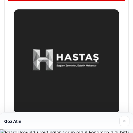
×
Göz Atın
Enes Kaplan Avukatlık Bürosu
28/04/2026