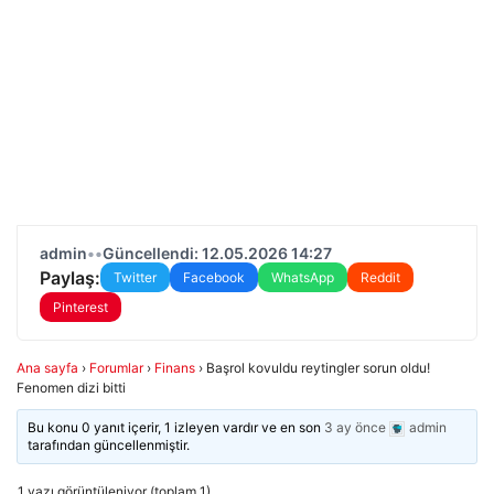
admin
•
•
Güncellendi: 12.05.2026 14:27
Paylaş:
Twitter
Facebook
WhatsApp
Reddit
Pinterest
Ana sayfa
›
Forumlar
›
Finans
›
Başrol kovuldu reytingler sorun oldu!
Fenomen dizi bitti
Bu konu 0 yanıt içerir, 1 izleyen vardır ve en son
3 ay önce
admin
tarafından güncellenmiştir.
1 yazı görüntüleniyor (toplam 1)