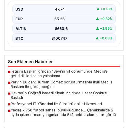
görüşeceğim
USD
47.74
▲ +0.18%
TBMM Başkanvekili Pervin Buldan, Ankara Cumhuriyet
Başsavcılığı tarafından İYİ Parti Grup Başkanvekili
EUR
55.25
▲ +0.32%
Turhan Çömez…
ALTIN
6660.6
▲ +2.59%
BTC
3100747
▲ +0.03%
Son Eklenen Haberler
İletişim Başkanlığı’ndan “Sevr’in yıl dönümünde Meclis’e
■
getirildi” iddiasına yalanlama
Pervin Buldan: Turhan Çömez soruşturmasıyla ilgili Meclis
■
Başkanı ile görüşeceğim
Havran’ın Coğrafi İşaretli Siyah İncirinde Hasat Coşkusu
■
Başladı
Profesyonel IT Yönetimi ile Sürdürülebilir Hizmetleri
■
Yaklaşık 758 futbol sahası büyüklüğünde… Çanakkale’de 2
■
ayda çıkan orman yangınlarında 541 hektar alan zarar gördü