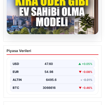
05.08.2026
DAP Yapı’dan bir ilk! Emlak Konut
Piyasa Verileri
güvencesi Dap vizyonuyla kendi
kendini ödeyen ev modeli
USD
47.60
▲ +0.05%
EUR
54.98
▼ -0.08%
ALTIN
6495.6
• -0.01%
BTC
3066616
▼ -0.46%