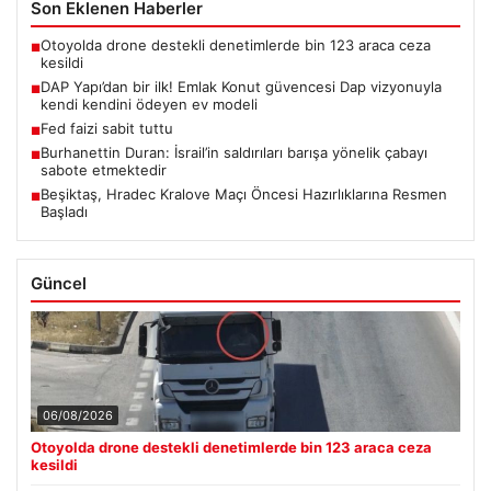
Son Eklenen Haberler
Otoyolda drone destekli denetimlerde bin 123 araca ceza
■
kesildi
DAP Yapı’dan bir ilk! Emlak Konut güvencesi Dap vizyonuyla
■
kendi kendini ödeyen ev modeli
Fed faizi sabit tuttu
■
Burhanettin Duran: İsrail’in saldırıları barışa yönelik çabayı
■
sabote etmektedir
Beşiktaş, Hradec Kralove Maçı Öncesi Hazırlıklarına Resmen
■
Başladı
Güncel
06/08/2026
Otoyolda drone destekli denetimlerde bin 123 araca ceza
kesildi