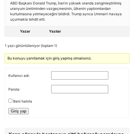
ABD Başkanı Donald Trump, İran’ın yüksek oranda zenginleştirilmiş
uranyum üretiminden vazgeçmesinin, ülkenin yaptırımlardan
kurtulmasına yetmeyeceğini bildirdi. Trump ayrıca Umman’ı havaya
uçurmakla tehdit etti.
Yazar
Yazılar
1 yazı görüntüleniyor (toplam 1)
Bu konuyu yanıtlamak için giriş yapmış olmalısınız.
Kullanıcı adı:
Parola:
Beni hatırla
Giriş yap