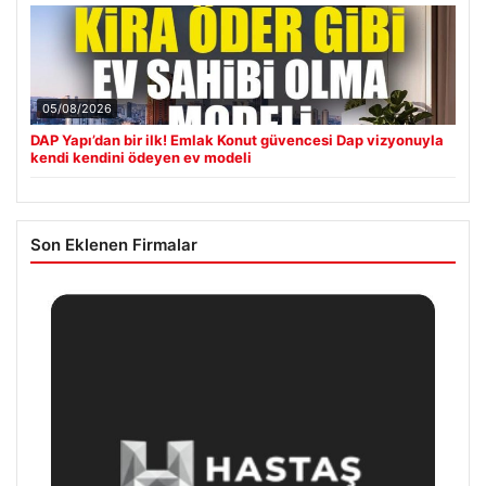
05/08/2026
DAP Yapı’dan bir ilk! Emlak Konut güvencesi Dap vizyonuyla
kendi kendini ödeyen ev modeli
Son Eklenen Firmalar