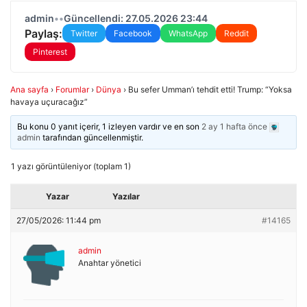
admin
•
•
Güncellendi: 27.05.2026 23:44
Paylaş:
Twitter
Facebook
WhatsApp
Reddit
Pinterest
Ana sayfa
›
Forumlar
›
Dünya
›
Bu sefer Umman’ı tehdit etti! Trump: “Yoksa
havaya uçuracağız”
Bu konu 0 yanıt içerir, 1 izleyen vardır ve en son
2 ay 1 hafta önce
admin
tarafından güncellenmiştir.
1 yazı görüntüleniyor (toplam 1)
Yazar
Yazılar
27/05/2026: 11:44 pm
#14165
admin
Anahtar yönetici