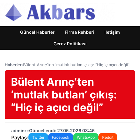
Güncel Haberler
Firma Rehberi
İletişim
Çerez Politikası
Haberler
›
Bülent Arınç’ten ‘mutlak butlan’ çıkış: “Hiç iç açıcı değil”
Bülent Arınç’ten
‘mutlak butlan’ çıkış:
“Hiç iç açıcı değil”
admin
•
•
Güncellendi: 27.05.2026 03:46
Paylaş:
Twitter
Facebook
WhatsApp
Reddit