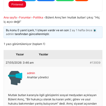
Pinterest
Ana sayfa
›
Forumlar
›
Politika
›
Bülent Arınç’ten ‘mutlak butlan’ çıkış: “Hiç
iç açıcı değil”
Bu konu 0 yanıt içerir, 1 izleyen vardır ve en son
2 ay 1 hafta önce
admin
tarafından güncellenmiştir.
1 yazı görüntüleniyor (toplam 1)
Yazar
Yazılar
27/05/2026: 3:46 am
#13939
admin
Anahtar yönetici
Mutlak butlan kararıyla ilgili görüşlerini sosyal medyadan açıklayan
Bülent Arınç, “Bir hukukçu olarak bu kararı yetki, görev ve usul
hukuku bakımından yanlış buluyorum” dedi. Arınç siyaset açısından