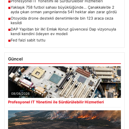
Profesyonel IT Yönetimi ile Sürdürülebilir Hizmetleri
■
Yaklaşık 758 futbol sahası büyüklüğünde… Çanakkale’de 2
■
ayda çıkan orman yangınlarında 541 hektar alan zarar gördü
Otoyolda drone destekli denetimlerde bin 123 araca ceza
■
kesildi
DAP Yapı’dan bir ilk! Emlak Konut güvencesi Dap vizyonuyla
■
kendi kendini ödeyen ev modeli
Fed faizi sabit tuttu
■
Güncel
08/08/2026
Profesyonel IT Yönetimi ile Sürdürülebilir Hizmetleri