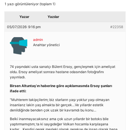
1 yazı görüntüleniyor (toplam 1)
Yazar
Yazılar
05/07/2026: 9:16 pm
#22358
admin
Anahtar yönetici
74 yaşındaki usta sanatçı Bülent Ersoy, gençleşmek için ameliyat
oldu. Ersoy ameliyat sonrası hastane odasından fotoğrafını
yayınladı.
Birsen Altuntaş’ın haberine göre açıklamasında Ersoy şunları
ifade etti:
“Muhterem takipçilerim; biz starların yaşı yoktur yaşı olmayan
insanlarız lakin yaş almakta bir gerçek…Ve yıllardır estetik
denildiğinde benden çok uzak bir kavramdı bu konu…
Belki inanmayacaksınız ama çok uzun yıllardır bir botoks bile
yaptırmamıştım; ta ki saygıdeğer Volkan hocamla karşılaşana
kadar… Kendisi gerek mesleki olarak gerekse de insan olarak bana