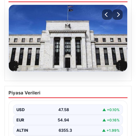
04.08.2026
Fed faizi sabit tuttu
Piyasa Verileri
USD
47.58
▲ +0.10%
EUR
54.94
▲ +0.16%
ALTIN
6355.3
▲ +1.99%