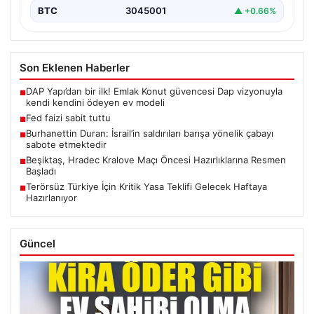
BTC
3045001
▲ +0.66%
Son Eklenen Haberler
DAP Yapı’dan bir ilk! Emlak Konut güvencesi Dap vizyonuyla
■
kendi kendini ödeyen ev modeli
Fed faizi sabit tuttu
■
Burhanettin Duran: İsrail’in saldırıları barışa yönelik çabayı
■
sabote etmektedir
Beşiktaş, Hradec Kralove Maçı Öncesi Hazırlıklarına Resmen
■
Başladı
Terörsüz Türkiye İçin Kritik Yasa Teklifi Gelecek Haftaya
■
Hazırlanıyor
Güncel