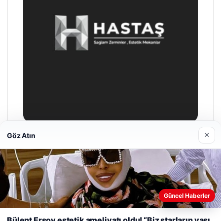
×
Göz Atın
Enes Kaplan Avukatlık Bürosu
28/04/2026
Web sitemizi nasıl kullandığınızı daha iyi anlayabilmek,
Güncel Haberler
deneyiminizi kişiselleştirmek ve geliştirmek amacıyla çerezler
kullanıyoruz.
Çerez Politikamız
Bülent Ersoy estetik ameliyatı oldu! “Biz starların yaşı