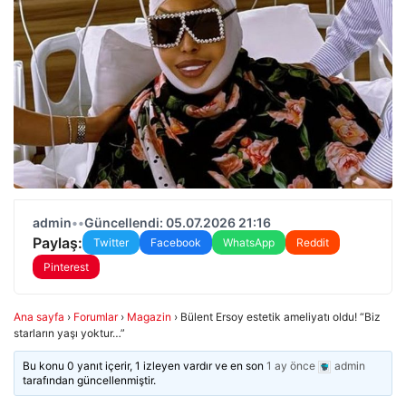
admin
•
•
Güncellendi: 05.07.2026 21:16
Paylaş:
Twitter
Facebook
WhatsApp
Reddit
Pinterest
Ana sayfa
›
Forumlar
›
Magazin
›
Bülent Ersoy estetik ameliyatı oldu! “Biz
starların yaşı yoktur…”
Bu konu 0 yanıt içerir, 1 izleyen vardır ve en son
1 ay önce
admin
tarafından güncellenmiştir.