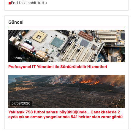
Fed faizi sabit tuttu
■
Güncel
08/08/2026
Profesyonel IT Yönetimi ile Sürdürülebilir Hizmetleri
07/08/2026
Yaklaşık 758 futbol sahası büyüklüğünde… Çanakkale’de 2
ayda çıkan orman yangınlarında 541 hektar alan zarar gördü