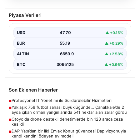
07.08.2026
Yaklaşık 758 futbol sahası
Piyasa Verileri
büyüklüğünde… Çanakkale’de 2 ayda
çıkan orman yangınlarında 541 hektar
alan zarar gördü
USD
47.70
▲ +0.15%
EUR
55.19
▲ +0.29%
ALTIN
6659.9
▲ +2.58%
BTC
3095125
▲ +0.96%
Son Eklenen Haberler
Profesyonel IT Yönetimi ile Sürdürülebilir Hizmetleri
■
Yaklaşık 758 futbol sahası büyüklüğünde… Çanakkale’de 2
■
ayda çıkan orman yangınlarında 541 hektar alan zarar gördü
Otoyolda drone destekli denetimlerde bin 123 araca ceza
■
kesildi
DAP Yapı’dan bir ilk! Emlak Konut güvencesi Dap vizyonuyla
■
kendi kendini ödeyen ev modeli