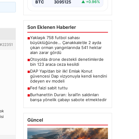
BTC
3095125
▲ +0.96%
Son Eklenen Haberler
Yaklaşık 758 futbol sahası
■
büyüklüğünde… Çanakkale’de 2 ayda
#22351
çıkan orman yangınlarında 541 hektar
alan zarar gördü
Otoyolda drone destekli denetimlerde
■
bin 123 araca ceza kesildi
DAP Yapı’dan bir ilk! Emlak Konut
■
güvencesi Dap vizyonuyla kendi kendini
ödeyen ev modeli
Fed faizi sabit tuttu
■
Burhanettin Duran: İsrail’in saldırıları
■
barışa yönelik çabayı sabote etmektedir
çok
isi
Güncel