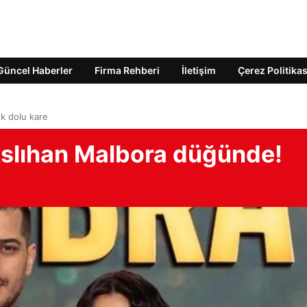
Güncel Haberler
Firma Rehberi
İletişim
Çerez Politikas
k dolu kare
slıhan Malbora düğünde!