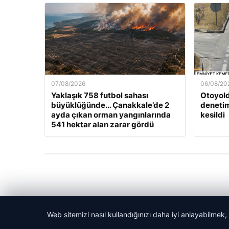
07/08/2026
06/08/20
Yaklaşık 758 futbol sahası
Otoyold
büyüklüğünde… Çanakkale’de 2
denetim
ayda çıkan orman yangınlarında
kesildi
541 hektar alan zarar gördü
Web sitemizi nasıl kullandığınızı daha iyi anlayabilmek,
© 2026 Akbars Haber