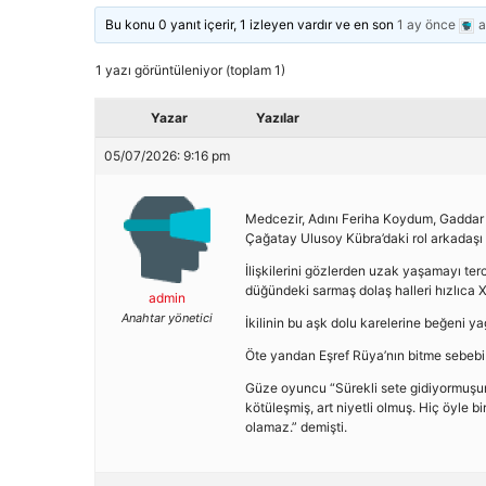
Bu konu 0 yanıt içerir, 1 izleyen vardır ve en son
1 ay önce
a
1 yazı görüntüleniyor (toplam 1)
Yazar
Yazılar
05/07/2026: 9:16 pm
Medcezir, Adını Feriha Koydum, Gaddar g
Çağatay Ulusoy Kübra’daki rol arkadaşı A
İlişkilerini gözlerden uzak yaşamayı ter
düğündeki sarmaş dolaş halleri hızlıca X’
admin
Anahtar yönetici
İkilinin bu aşk dolu karelerine beğeni ya
Öte yandan Eşref Rüya’nın bitme sebebi o
Güze oyuncu “Sürekli sete gidiyormuşum!
kötüleşmiş, art niyetli olmuş. Hiç öyle bi
olamaz.” demişti.