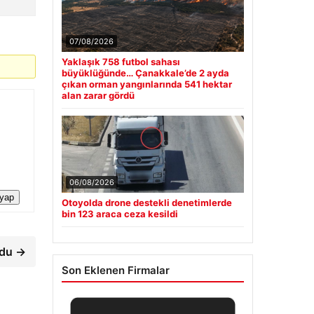
07/08/2026
Yaklaşık 758 futbol sahası
büyüklüğünde… Çanakkale’de 2 ayda
çıkan orman yangınlarında 541 hektar
alan zarar gördü
06/08/2026
 yap
Otoyolda drone destekli denetimlerde
bin 123 araca ceza kesildi
rdu →
Son Eklenen Firmalar