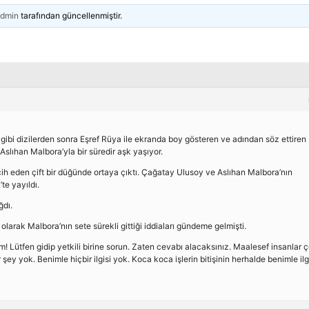
dmin
tarafından güncellenmiştir.
ibi dizilerden sonra Eşref Rüya ile ekranda boy gösteren ve adından söz ettiren
slıhan Malbora’yla bir süredir aşk yaşıyor.
cih eden çift bir düğünde ortaya çıktı. Çağatay Ulusoy ve Aslıhan Malbora’nın
te yayıldı.
ğdı.
larak Malbora’nın sete sürekli gittiği iddiaları gündeme gelmişti.
 Lütfen gidip yetkili birine sorun. Zaten cevabı alacaksınız. Maalesef insanlar 
r şey yok. Benimle hiçbir ilgisi yok. Koca koca işlerin bitişinin herhalde benimle ilg