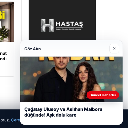
×
Göz Atın
onut
ndi
Enes Kaplan Avukatlık Bürosu
28/04/2026
Güncel Haberler
Çağatay Ulusoy ve Aslıhan Malbora
düğünde! Aşk dolu kare
ıyoruz.
Çerez Politikamız
Reddet
Kabul Et