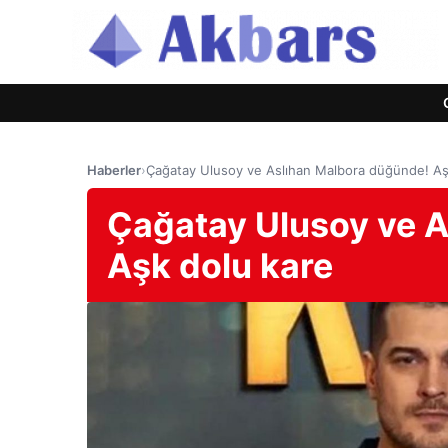
Haberler
›
Çağatay Ulusoy ve Aslıhan Malbora düğünde! Aş
Çağatay Ulusoy ve A
Aşk dolu kare