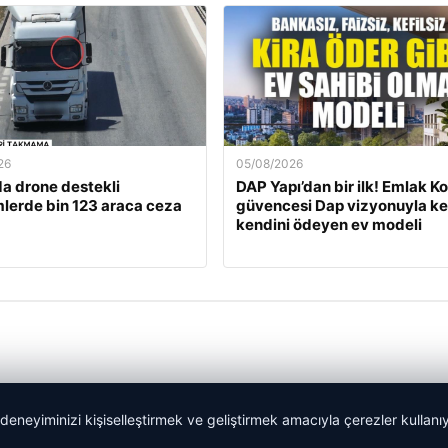
26
05/08/2026
a drone destekli
DAP Yapı’dan bir ilk! Emlak K
lerde bin 123 araca ceza
güvencesi Dap vizyonuyla ke
kendini ödeyen ev modeli
 deneyiminizi kişiselleştirmek ve geliştirmek amacıyla çerezler kullan