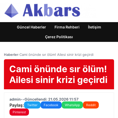
Güncel Haberler
Firma Rehberi
İletişim
Çerez Politikası
Haberler
›
Cami önünde sır ölüm! Ailesi sinir krizi geçirdi
Cami önünde sır ölüm!
Ailesi sinir krizi geçirdi
admin
•
•
Güncellendi: 21.05.2026 11:57
Paylaş:
Twitter
Facebook
WhatsApp
Reddit
Pinterest