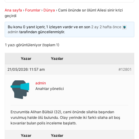
Ana sayfa
›
Forumlar
›
Dünya
›
Cami önünde sır ölüm! Ailesi sinir krizi
geçirdi
Bu konu 0 yanıt içerir, 1 izleyen vardır ve en son
2 ay 2 hafta önce
admin
tarafından güncellenmiştir.
1 yazı görüntüleniyor (toplam 1)
Yazar
Yazılar
21/05/2026: 11:57 am
#12801
admin
Anahtar yönetici
Erzurum’da Alihan Bülbül (32), cami önünde silahla başından
vurulmuş halde ölü bulundu. Olay yerinde iki farklı silaha ait boş
kovanlar bulan polis inceleme başlattı.
Yazar
Yazılar