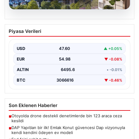
05.08.2026
DAP Yapı’dan bir ilk! Emlak Konut
Piyasa Verileri
güvencesi Dap vizyonuyla kendi
kendini ödeyen ev modeli
USD
47.60
▲ +0.05%
EUR
54.98
▼ -0.08%
ALTIN
6495.6
• -0.01%
BTC
3066616
▼ -0.46%
Son Eklenen Haberler
Otoyolda drone destekli denetimlerde bin 123 araca ceza
■
kesildi
DAP Yapı’dan bir ilk! Emlak Konut güvencesi Dap vizyonuyla
■
kendi kendini ödeyen ev modeli