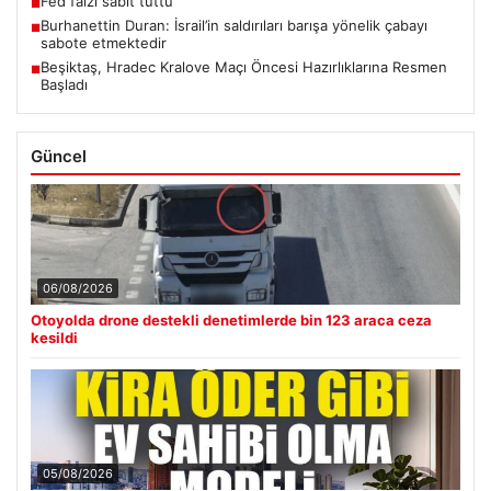
Fed faizi sabit tuttu
■
Burhanettin Duran: İsrail’in saldırıları barışa yönelik çabayı
■
sabote etmektedir
Beşiktaş, Hradec Kralove Maçı Öncesi Hazırlıklarına Resmen
■
Başladı
Güncel
06/08/2026
Otoyolda drone destekli denetimlerde bin 123 araca ceza
kesildi
05/08/2026