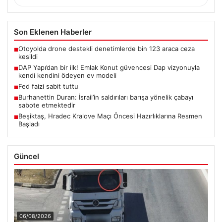
Son Eklenen Haberler
Otoyolda drone destekli denetimlerde bin 123 araca ceza
■
kesildi
DAP Yapı’dan bir ilk! Emlak Konut güvencesi Dap vizyonuyla
■
kendi kendini ödeyen ev modeli
Fed faizi sabit tuttu
■
Burhanettin Duran: İsrail’in saldırıları barışa yönelik çabayı
■
sabote etmektedir
Beşiktaş, Hradec Kralove Maçı Öncesi Hazırlıklarına Resmen
■
Başladı
Güncel
06/08/2026