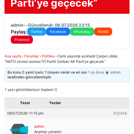
Parti’ye geçecek”
admin
•
•
Güncellendi: 06.07.2026 23:15
Paylaş:
Twitter
Facebook
WhatsApp
Reddit
Pinterest
Ana sayfa
›
Forumlar
›
Politika
›
Canlı yayında açıkladı! Çarpıcı iddia:
“NATO zirvesi sonrası İYİ Partili Gürban AK Parti’ye geçecek”
Bu konu 0 yanıt içerir, 1 izleyen vardır ve en son
1 ay önce
admin
tarafından güncellenmiştir.
1 yazı görüntüleniyor (toplam 1)
Yazar
Yazılar
06/07/2026: 11:15 pm
#22448
admin
Anahtar yönetici