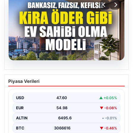
05.08.2026
DAP Yapı’dan bir ilk! Emlak Konut
Piyasa Verileri
güvencesi Dap vizyonuyla kendi
kendini ödeyen ev modeli
USD
47.60
▲ +0.05%
EUR
54.98
▼ -0.08%
ALTIN
6495.6
• -0.01%
BTC
3066616
▼ -0.46%