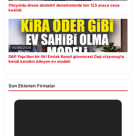
Otoyolda drone destekli denetimlerde bin 123 araca ceza
kesildi
05/08/2026
DAP Yapı’dan bir ilk! Emlak Konut güvencesi Dap vizyonuyla
kendi kendini ödeyen ev modeli
Son Eklenen Firmalar