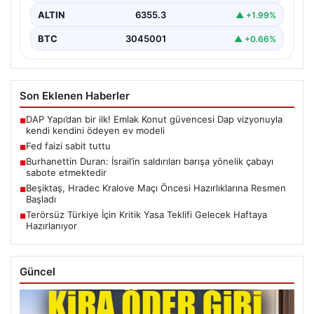
ALTIN
6355.3
▲ +1.99%
BTC
3045001
▲ +0.66%
Son Eklenen Haberler
DAP Yapı’dan bir ilk! Emlak Konut güvencesi Dap vizyonuyla
■
kendi kendini ödeyen ev modeli
Fed faizi sabit tuttu
■
Burhanettin Duran: İsrail’in saldırıları barışa yönelik çabayı
■
sabote etmektedir
Beşiktaş, Hradec Kralove Maçı Öncesi Hazırlıklarına Resmen
■
Başladı
Terörsüz Türkiye İçin Kritik Yasa Teklifi Gelecek Haftaya
■
Hazırlanıyor
Güncel