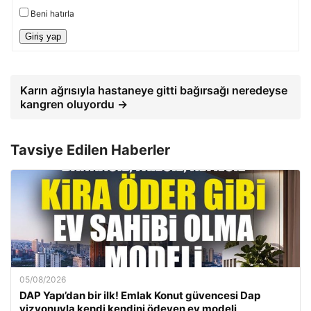
Beni hatırla
Giriş yap
Karın ağrısıyla hastaneye gitti bağırsağı neredeyse
kangren oluyordu →
Tavsiye Edilen Haberler
05/08/2026
DAP Yapı’dan bir ilk! Emlak Konut güvencesi Dap
vizyonuyla kendi kendini ödeyen ev modeli